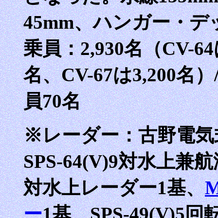
45mm、ハンガー・デ
乗員：2,930名（CV-64は
名、CV-67は3,200名
員70名
※レーダー：古野電気式
SPS-64(V)9対水上兼航
対水上レーダー1基、
ー
1基、SPS-49(V