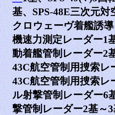
基、SPS-48E三次元対
クロウェーヴ着艦誘導レ
機速力測定レーダー1基（
動着艦管制レーダー2基、
43C航空管制用捜索レーダ
43C航空管制用捜索レー
ル射撃管制レーダー6基
撃管制レーダー2基～3基（