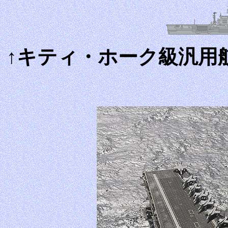
↑キティ・ホーク級汎用