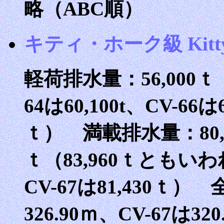
略（ABC順）
キティ・ホーク級 Kitty H
軽荷排水量：56,000ｔ（
64は60,100t、CV-66は6
ｔ） 満載排水量：80,94
ｔ（83,960ｔともいわれ
CV-67は81,430ｔ） 
326.90ｍ、CV-67は3