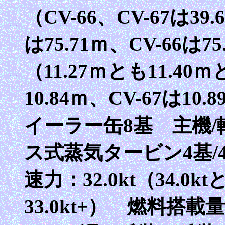
（CV-66、CV-67は39.
は75.71ｍ、CV-66は7
（11.27ｍとも11.40
10.84ｍ、CV-67は
イーラー缶8基 主機
ス式蒸気タービン4基/4
速力：32.0kt（34.0
33.0kt+） 燃料搭載量