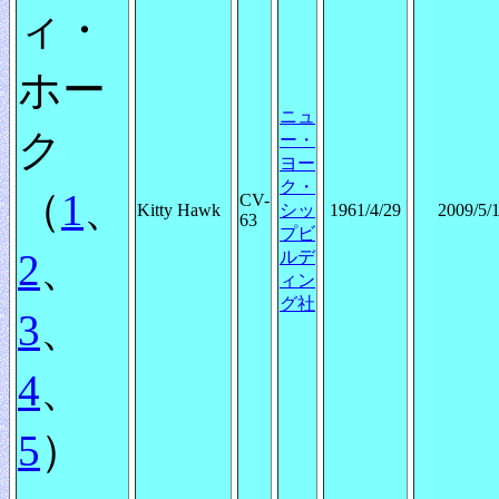
ィ・
ホー
ニュ
ク
ー・
ヨー
ク・
（
1
、
CV-
Kitty Hawk
シッ
1961/4/29
2009/5/
63
プビ
2
、
ルデ
ィン
グ社
3
、
4
、
5
）