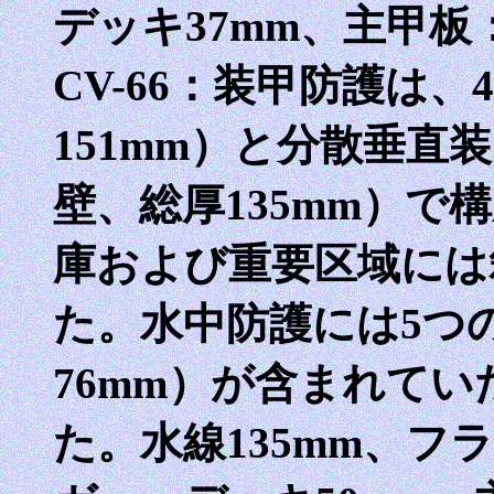
デッキ37mm、主甲板：
CV-66：装甲防護は
151mm）と分散垂直
壁、総厚135mm）
庫および重要区域には
た。水中防護には5つ
76mm）が含まれて
た。水線135mm、フ