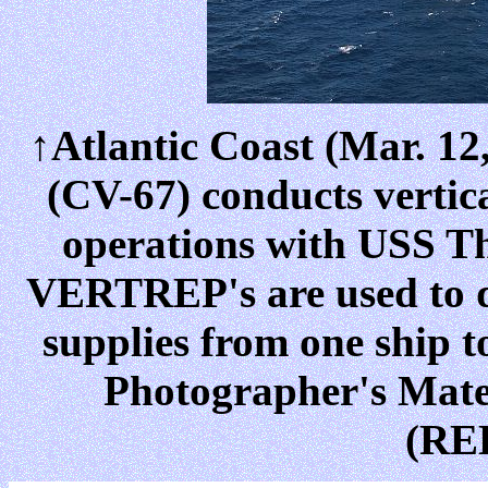
↑Atlantic Coast (Mar. 12
(CV-67) conducts verti
operations with USS T
VERTREP's are used to q
supplies from one ship t
Photographer's Mat
(RE