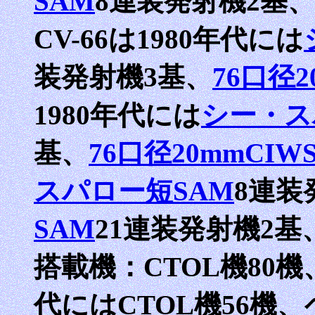
SAM
8連装発射機2基、
CV-66は1980年代には
装発射機3基、
76口径2
1980年代には
シー・ス
基、
76口径20mmCIW
スパロー短SAM
8連装
SAM
21連装発射機2基
搭載機：CTOL機80機
代にはCTOL機56機