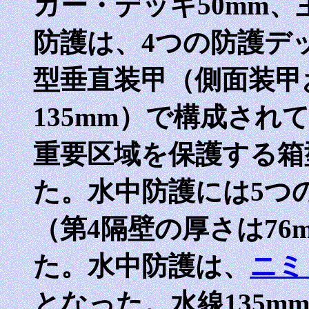
ガー・デッキ50mm、
防護は、4つの防護デッ
型垂直装甲（側面装甲
135mm）で構成さ
重要区域を保護する箱
た。水中防護には5つ
（第4隔壁の厚さは7
た。水中防護は、
ニミ
となった。水線135m