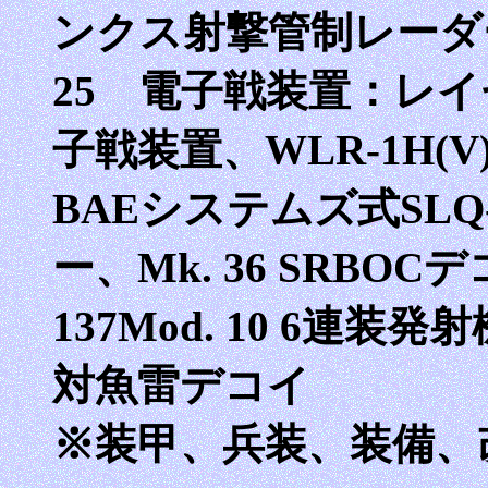
ンクス射撃管制レーダー
25 電子戦装置：レイセ
子戦装置、WLR-1H(V
BAEシステムズ式SL
ー、Mk. 36 SRBO
137Mod. 10 6連装
対魚雷デコイ
※装甲、兵装、装備、