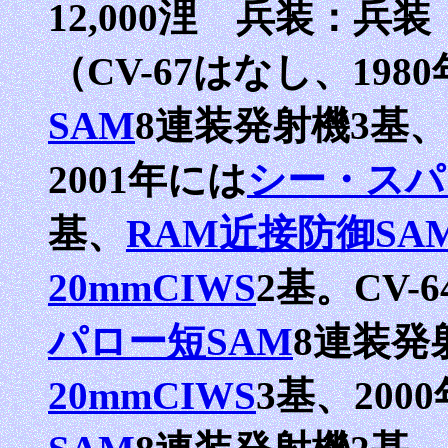
12,000浬 兵装：兵装
（CV-67はなし、198
SAM
8連装発射機3基、
2001年には
シー・スパ
基、
RAM近接防御SA
20mmCIWS
2基。CV-
パロー短SAM
8連装発
20mmCIWS
3基、200