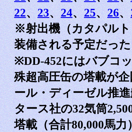
22
、
23
、
24
、
25
、
26
、
※射出機（カタパルト
装備される予定だった（D
※DD-452にはバブ
殊超高圧缶の塔載が企図
ール・ディーゼル推進
タース社の32気筒2,5
塔載（合計80,000馬