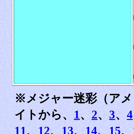
※メジャー迷彩（アメ
イトから、
1
、
2
、
3
、
4
11
、
12
、
13
、
14
、
15
、