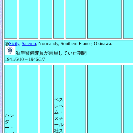
◎
Sicily
,
Salerno
, Normandy, Southern France, Okinawa.
沿岸警備隊員が乗員していた期間
1941/6/10～1946/3/7
ベス
レヘ
ム・
ハン
スチ
タ
ール
ー・
社ス