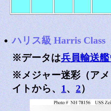
ハリス級 Harris Class
※データは
兵員輸送艦
※メジャー迷彩（アメ
イトから、
1
、
2
）