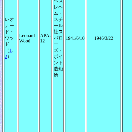
ベス
レヘ
ム・
レオ
スチ
ナー
ール
ド・
社ス
Leonard
APA-
ウッ
パロ
1941/6/10
1946/3/22
Wood
12
ド
ー
（
1
、
ズ・
2
）
ポイ
ント
造船
所