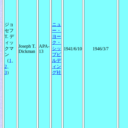
ジョ
ニュ
セフ
ー・
T. デ
ヨー
ィッ
ク・
Joseph T.
APA-
クマ
シッ
1941/6/10
1946/3/7
Dickman
13
ン
プビ
（
1
、
ルデ
2
、
ィン
3
）
グ社