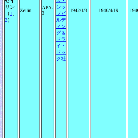
ゼイ
ズ・
リン
シッ
APA-
Zeilin
1942/1/3
1946/4/19
194
3
（
1
、
プビ
2
）
ルデ
ィン
グ＆
ドラ
イ・
ドッ
ク社