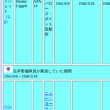
リジ
Hunter
APA-
パロ
1941/6/9
1946/3/18
1946
Liggett
14
ェッ
ー
ト
ズ・
（
1
、
ポイ
2
）
ント
造船
所
沿岸警備隊員が乗員していた期間
1941/6/6～1946/3/18
ニュ
ー・
ヨー
ヘン
ク・