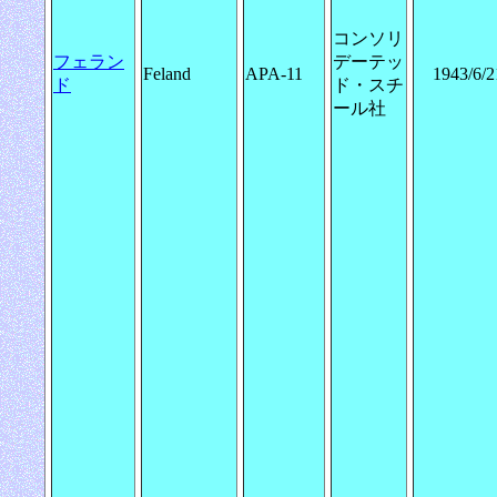
コンソリ
フェラン
デーテッ
Feland
APA-11
1943/6/2
ド
ド・スチ
ール社