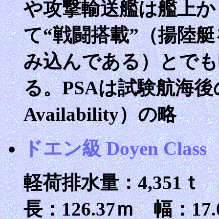
や攻撃輸送艦は艦上か
て“戦闘搭載”（揚陸
み込んである）とでも
る。PSAは試験航海後の有
Availability）の略
ドエン級 Doyen Class
軽荷排水量：4,351ｔ
長：126.37ｍ 幅：17