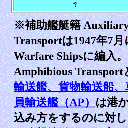
※補助艦艇籍 Auxiliary
Transportは1947年7
Warfare Shipsに
Amphibious Tran
輸送艦、貨物輸送船、
員輸送艦（AP）
は港
込み方をするのに対し