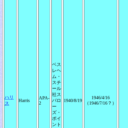
ベス
レヘ
ム・
スチ
ール
社ス
ハリ
1946/4/16
APA-
Harris
パロ
1940/8/19
2
（1946/7/16？）
ス
ー
ズ・
ポイ
ント