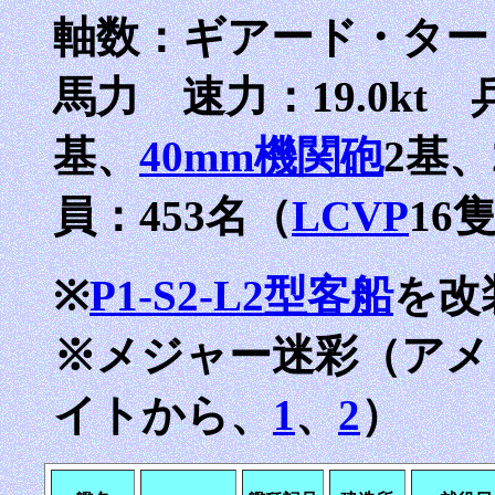
軸数：ギアード・タービン
馬力 速力：19.0kt 
基、
40mm機関砲
2基、
員：453名（
LCVP
16
※
P1-S2-L2型客船
を改
※メジャー迷彩（アメ
イトから、
1
、
2
）