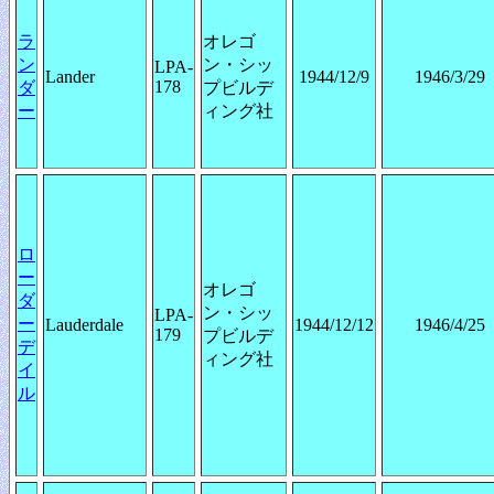
ラ
オレゴ
ン
ン・シッ
LPA-
Lander
1944/12/9
1946/3/29
178
ダ
プビルデ
ー
ィング社
ロ
ー
オレゴ
ダ
ン・シッ
LPA-
ー
Lauderdale
1944/12/12
1946/4/25
179
プビルデ
デ
ィング社
イ
ル