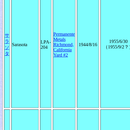
Permanente
サ
Metals
ラ
1955/6/30
LPA-
Sarasota
Richmond,
1944/8/16
（1955/9/2
204
ソ
California
タ
Yard #2