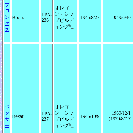
ブ
オレゴ
ロ
ン・シッ
LPA-
ン
Bronx
1945/8/27
1949/6/30
236
プビルデ
ク
ィング社
ス
ベ
オレゴ
ク
ン・シッ
1969/12/1
LPA-
Bexar
1945/10/9
（1970/8/7
237
サ
プビルデ
ー
ィング社