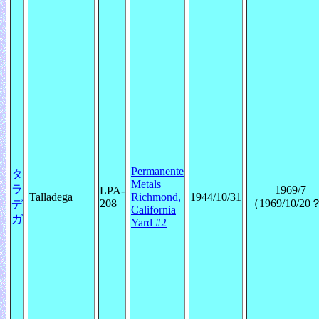
Permanente
タ
Metals
ラ
1969/7
LPA-
Talladega
Richmond,
1944/10/31
208
（1969/10/2
デ
California
ガ
Yard #2