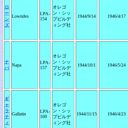
ロ
オレゴ
ー
ン・シッ
LPA-
Lowndes
1944/9/14
1946/4/17
154
ン
プビルデ
ズ
ィング社
オレゴ
ナ
ン・シッ
LPA-
Napa
1944/10/1
1946/5/24
157
パ
プビルデ
ィング社
ギ
ャ
オレゴ
ラ
ン・シッ
LPA-
Gallatin
1944/11/15
1946/4/23
169
テ
プビルデ
ィ
ィング社