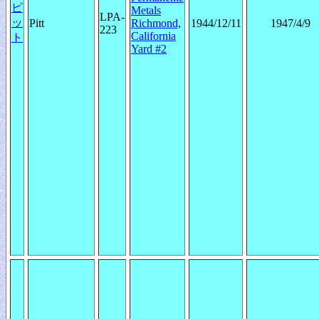
ピ
Metals
LPA-
ッ
Pitt
Richmond,
1944/12/11
1947/4/9
223
California
ト
Yard #2