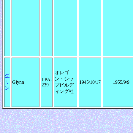
オレゴ
グ
ン・シッ
LPA-
リ
Glynn
1945/10/17
1955/9/9
239
プビルデ
ン
ィング社