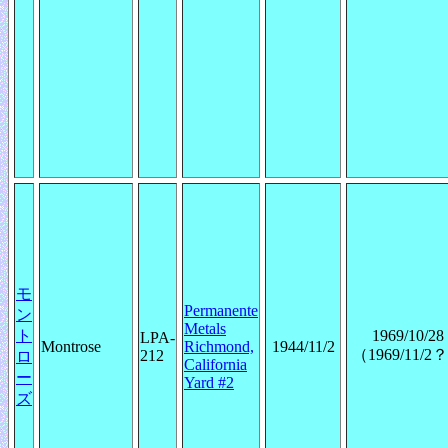
モ
Permanente
ン
Metals
ト
1969/10/28
LPA-
Montrose
Richmond,
1944/11/2
（1969/11/2
212
ロ
California
ー
Yard #2
ズ