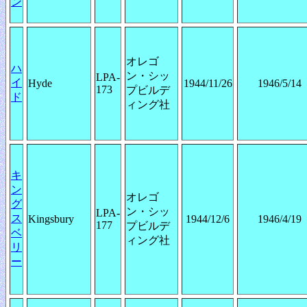
ン
オレゴ
ハ
ン・シッ
LPA-
イ
Hyde
1944/11/26
1946/5/14
173
プビルデ
ド
ィング社
キ
ン
オレゴ
グ
ン・シッ
LPA-
ス
Kingsbury
1944/12/6
1946/4/19
177
プビルデ
ベ
ィング社
リ
ー