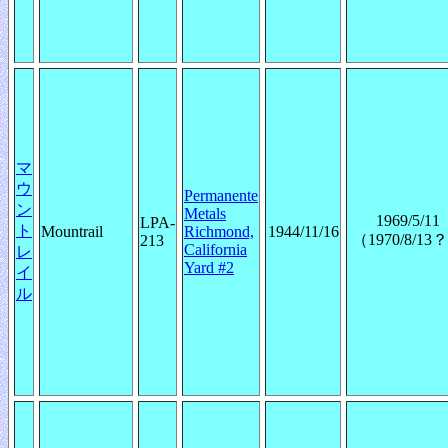
マ
ウ
Permanente
ン
Metals
1969/5/11
LPA-
ト
Mountrail
Richmond,
1944/11/16
（1970/8/13
213
California
レ
Yard #2
イ
ル