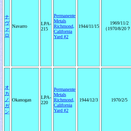
Permanente
ナ
Metals
ヴ
1969/11/2
LPA-
Navarro
Richmond,
1944/11/15
（1970/8/20
215
ァ
California
ロ
Yard #2
オ
Permanente
カ
Metals
LPA-
ノ
Okanogan
Richmond,
1944/12/3
1970/2/5
220
California
ガ
Yard #2
ン