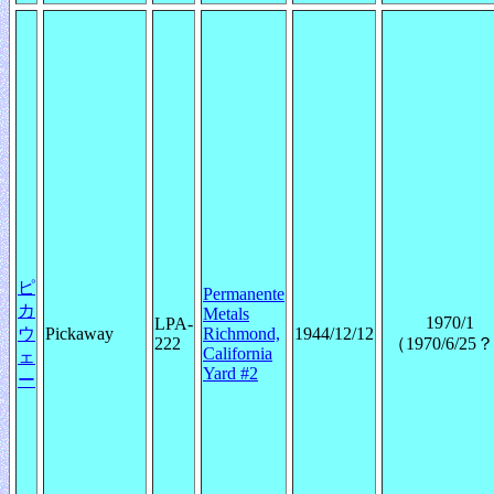
ピ
Permanente
カ
Metals
1970/1
LPA-
ウ
Pickaway
Richmond,
1944/12/12
222
（1970/6/25
California
ェ
Yard #2
ー