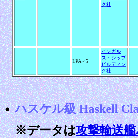
グ社
インガル
ス・シップ
LPA-45
ビルディン
グ社
ハスケル級 Haskell Cla
※データは
攻撃輸送艦