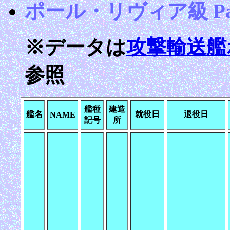
ポール・リヴィア級 Paul R
※データは
攻撃輸送艦
参照
艦種
建造
艦名
就役日
退役日
NAME
記号
所