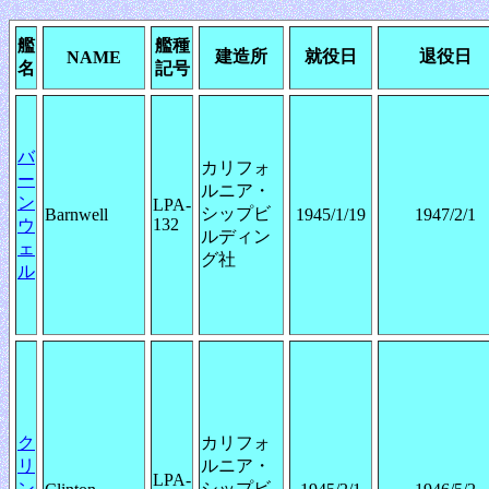
艦
艦種
建造所
就役日
退役日
NAME
名
記号
バ
カリフォ
ー
ルニア・
ン
LPA-
シップビ
Barnwell
1945/1/19
1947/2/1
132
ウ
ルディン
ェ
グ社
ル
ク
カリフォ
リ
ルニア・
LPA-
ン
シップビ