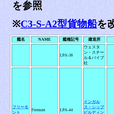
を参照
※
C3-S-A2型貨物船
を
艦名
NAME
艦種記号
建造所
ウェスタ
ン・スチー
LPA-38
ル＆パイプ
社
インガル
フリーモ
ス・シップ
Fremont
LPA-44
ント
ビルディン