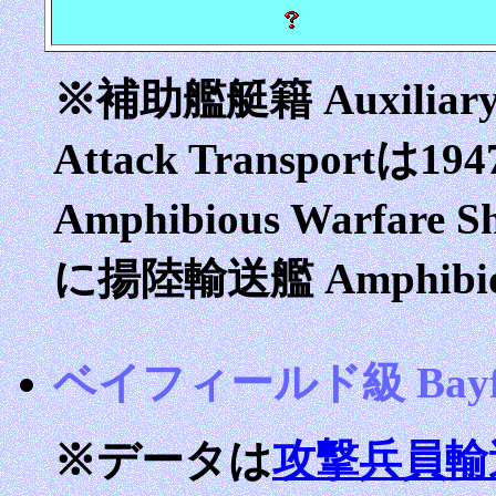
※補助艦艇籍 Auxilia
Attack Transport
Amphibious Warfar
に揚陸輸送艦 Amphibio
ベイフィールド級 Bayfiel
※データは
攻撃兵員輸