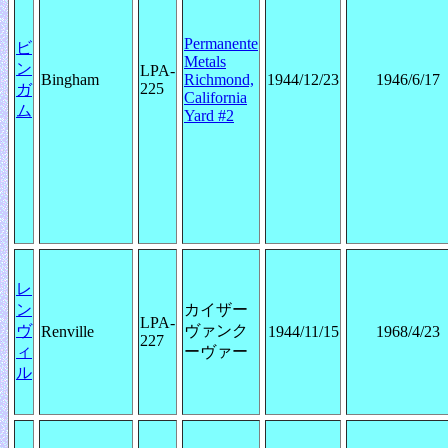
Permanente
ビ
Metals
ン
LPA-
Bingham
Richmond,
1944/12/23
1946/6/17
225
ガ
California
ム
Yard #2
レ
ン
カイザー
LPA-
ヴ
ヴァンク
Renville
1944/11/15
1968/4/23
227
ィ
ーヴァー
ル