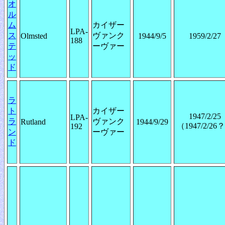
オ
ル
ム
カイザー
LPA-
ス
ヴァンク
Olmsted
1944/9/5
1959/2/27
188
テ
ーヴァー
ッ
ド
ラ
ト
カイザー
1947/2/25
LPA-
ラ
ヴァンク
Rutland
1944/9/29
（1947/2/26
192
ン
ーヴァー
ド