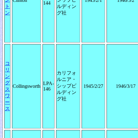
Clinton
1945/2/1
1946/5/2
144
ト
ルディン
ン
グ社
コ
リ
カリフォ
ン
ルニア・
グ
LPA-
シップビ
Collingsworth
1945/2/27
1946/3/17
146
ス
ルディン
ワ
グ社
ー
ス