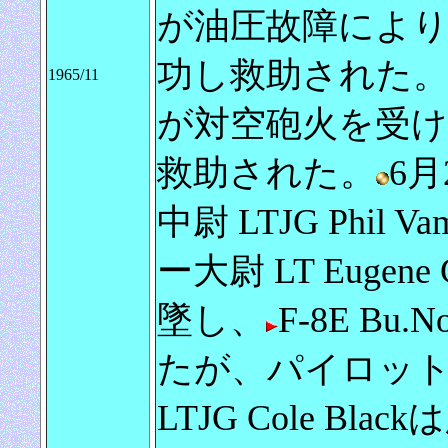
が油圧故障によ
功し救助された
1965/11
が対空砲火を受
救助された。
6
中尉 LTJG Phil
ー大尉 LT Eugen
墜し、
F-8E Bu
たが、パイロッ
LTJG Cole Bl