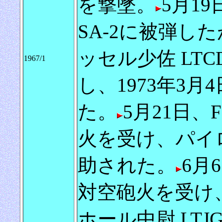
を撃墜。
5月19日
SA-2に被弾し
ッセル少佐 LTCD
1967/1
し、1973年3
た。
5月21日、F-
火を受け、パイ
助された。
6月6
対空砲火を受け
ホール中尉 LTJG