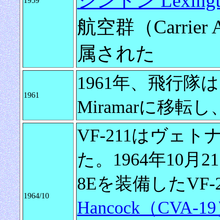
シントン Lexing
1959
航空群（Carrier A
属された
1961年、飛行隊
1961
Miramarに移
VF-211はヴェ
た。1964年10月2
8Eを装備したVF-
1964/10
Hancock（CVA-1