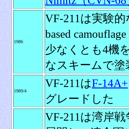
Nimitz（CVN-6
VF-211は実験
based camouf
1986
少なくとも4機
なスキームで塗
VF-211は
F-14A+
1989/4
グレードした
VF-211は湾