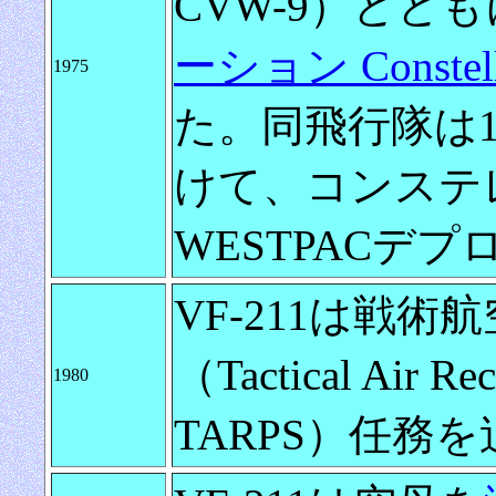
CVW-9）ととも
ーション Constel
1975
た。同飛行隊は1
けて、コンステ
WESTPACデ
VF-211は戦
（Tactical Air Re
1980
TARPS）任務