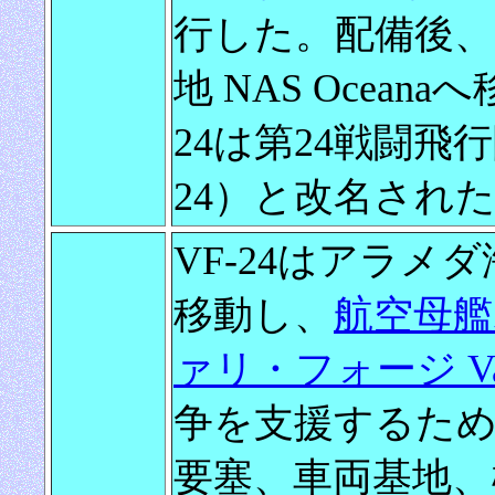
行した。配備後、
地 NAS Oceana
24は第24戦闘飛行隊（Fi
24）と改名され
VF-24はアラメダ海
移動し、
航空母艦ボ
ァリ・フォージ Vall
争を支援するため
要塞、車両基地、