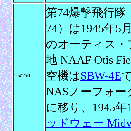
第74爆撃飛行隊（Bom
74）は1945
のオーティス・
地 NAAF Oti
空機は
SBW-4E
1945/5/1
NASノーフォ
に移り、1945年
ッドウェー Midw