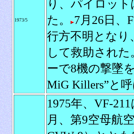
り、パイロット
た。
7月26日、F-
1973/5
行方不明となり
して救助された。V
ーで8機の撃墜を確
MiG Killers”
1975年、VF-21
月、第9空母航空団（Ca