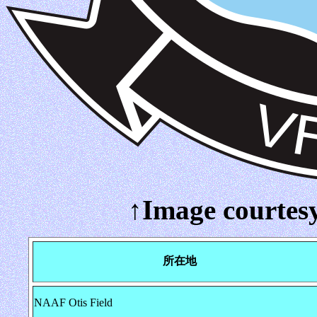
↑Image courtes
所在地
NAAF Otis Field