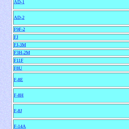
AD-1
AD-2
F9F-2
FJ
FJ-3M
F3H-2M
F11F
F8U
F-8E
F-8H
F-8J
F-14A