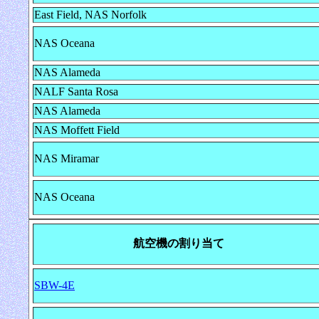
East Field, NAS Norfolk
NAS Oceana
NAS Alameda
NALF Santa Rosa
NAS Alameda
NAS Moffett Field
NAS Miramar
NAS Oceana
航空機の割り当て
SBW-4E