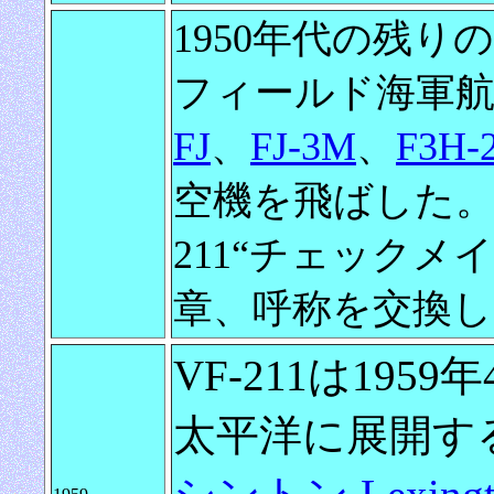
1950年代の残り
フィールド海軍航空基地 
FJ
、
FJ-3M
、
F3H-
空機を飛ばした。19
211“チェックメイツ
章、呼称を交換し
VF-211は195
太平洋に展開す