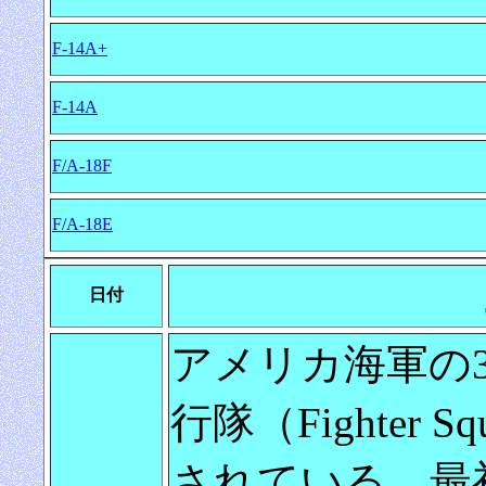
F-14A+
F-14A
F/A-18F
F/A-18E
日付
アメリカ海軍の3
行隊（Fighter Sq
されている。最初