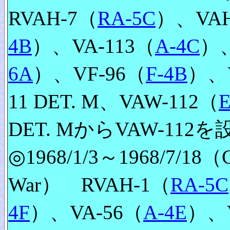
RVAH-7（
RA-5C
）、VAH
4B
）、VA-113（
A-4C
）、
6A
）、VF-96（
F-4B
）、V
11 DET. M、VAW-112（
E
DET. MからVAW-112を
◎1968/1/3～1968/7/18（CV
War） RVAH-1（
RA-5C
4F
）、VA-56（
A-4E
）、V