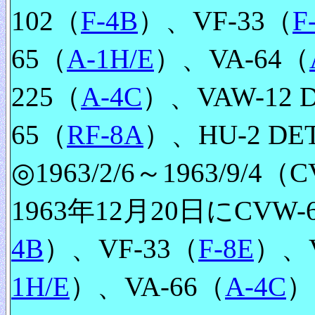
102（
F-4B
）、VF-33（
F
65（
A-1H/E
）、VA-64（
225（
A-4C
）、VAW-12 D
65（
RF-8A
）、HU-2 DET
◎1963/2/6～1963/9/4（CV
1963年12月20日にCVW
4B
）、VF-33（
F-8E
）、V
1H/E
）、VA-66（
A-4C
）