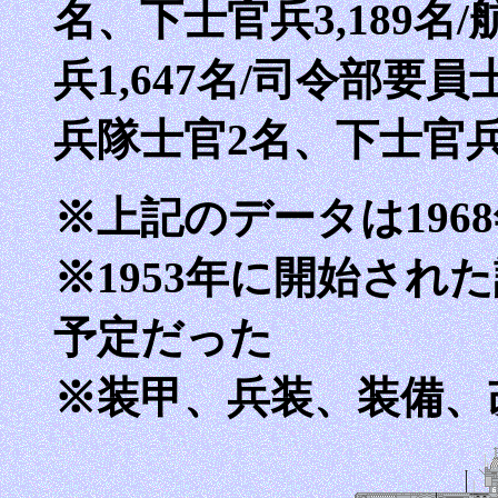
名、下士官兵3,189名
兵1,647名/司令部要員
兵隊士官2名、下士官兵
※上記のデータは1968
※1953年に開始され
予定だった
※装甲、兵装、装備、