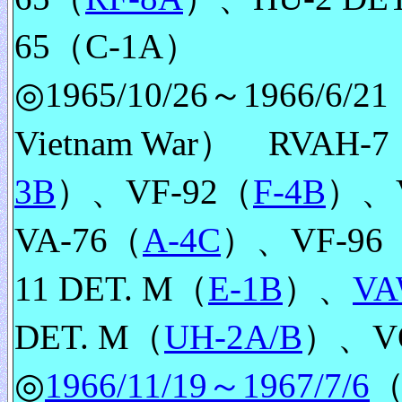
65（C-1A）
◎1965/10/26～1966/6/21（
Vietnam War） RVAH-
3B
）、VF-92（
F-4B
）、V
VA-76（
A-4C
）、VF-96
11 DET. M（
E-1B
）、
VA
DET. M（
UH-2A/B
）、VQ
◎
1966/11/19～1967/7/6
（