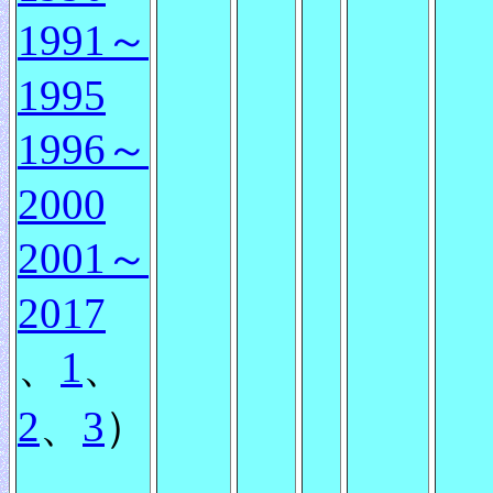
1991～
1995
1996～
2000
2001～
2017
、
1
、
2
、
3
）