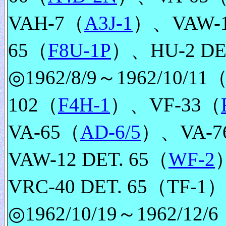
VAH-7（
A3J-1
）、VAW-1
65（
F8U-1P
）、HU-2 DE
◎1962/8/9～1962/10/11（
102（
F4H-1
）、VF-33（
VA-65（
AD-6/5
）、VA-7
VAW-12 DET. 65（
WF-2
VRC-40 DET. 65（TF-1
◎1962/10/19～1962/12/6