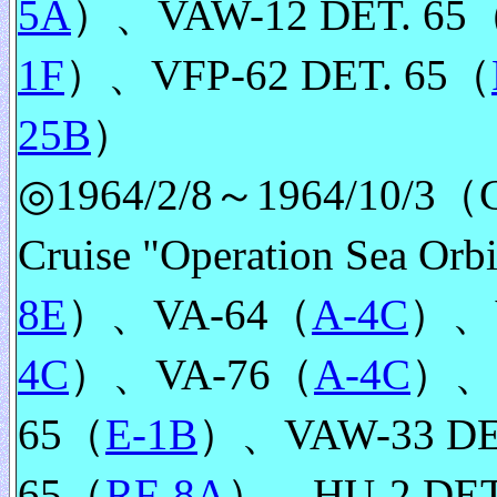
5A
）、VAW-12 DET. 65
1F
）、VFP-62 DET. 65（
25B
）
◎1964/2/8～1964/10/3（CV
Cruise "Operation Sea 
8E
）、VA-64（
A-4C
）、
4C
）、VA-76（
A-4C
）、
65（
E-1B
）、VAW-33 DE
65（
RF-8A
）、HU-2 DET