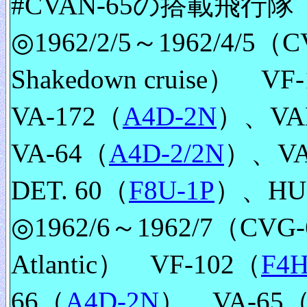
#CVAN-65の搭載飛行隊
◎1962/2/5～1962/4/5（CVG-
Shakedown cruise） VF
VA-172（
A4D-2N
）、VA
VA-64（
A4D-2/2N
）、VAW
DET. 60（
F8U-1P
）、HU-
◎1962/6～1962/7（CVG-6 (AF
Atlantic） VF-102（
F4H
66（
A4D-2N
）、VA-65