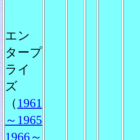
エン
タープ
ライ
ズ
（
1961
～1965
1966～