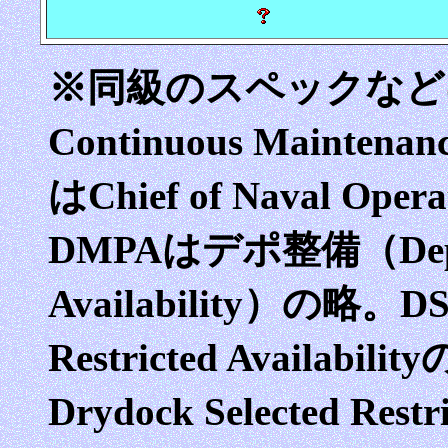
※同級のスペックなど
Continuous Maintena
はChief of Naval Oper
DMPAはデポ整備（Depot M
Availability）の略。DS
Restricted Availabi
Drydock Selected Rest