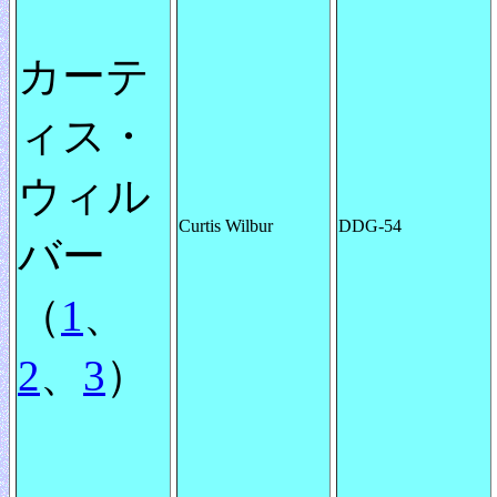
カーテ
ィス・
ウィル
Curtis Wilbur
DDG-54
バー
（
1
、
2
、
3
）