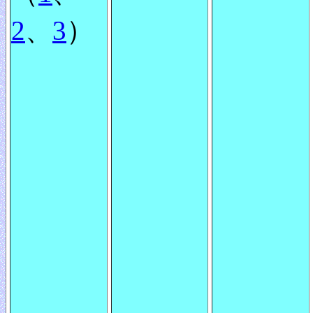
2
、
3
）