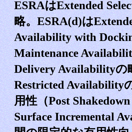
ESRAはExtended Selecte
略。ESRA(d)はExtended S
Availability with 
Maintenance Availab
Delivery Availabilit
Restricted Avail
用性（Post Shakedown
Surface Incremental