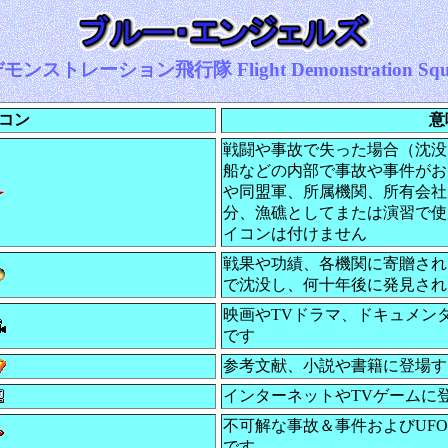
ンストレーション飛行隊 Flight Demonstration Squ
コン
意
戦闘や事故で失った場合（沈没
船などの内部で事故や事件がお
や同盟軍、所属機関、所有会社
分、漁礁としてまたは演習で使
イコンは付けません
戦果や功績、各機関に寄贈され
で沈没し、何十年後に発見され
映画やTVドラマ、ドキュメン
です
参考文献、小説や書籍に登場す
インターネットやTVゲームに
不可解な事故＆事件およびUF
です