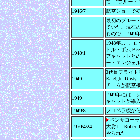
て、“ブルー・
1946/7
航空ショーで初
最初のブルー・
ていた。現在の
もので、1949
1948年1月
トル・ボム Be
1948/1
アキャットとの
ー・エンジェル
3代目フライトリ
1949
Raleigh 
チームが航空
1949年には
1949
キャットが導入
1949/8
プロペラ機か
ペンサコーラ
1950/4/24
大尉 Lt. Ro
やられた