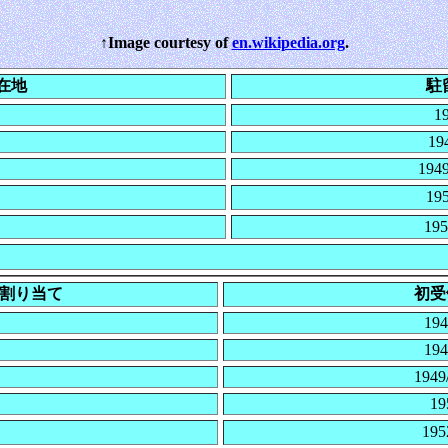
↑Image courtesy of
en.wikipedia.org
.
在地
駐
1
19
1949
19
195
割り当て
初受
194
194
1949
19
19