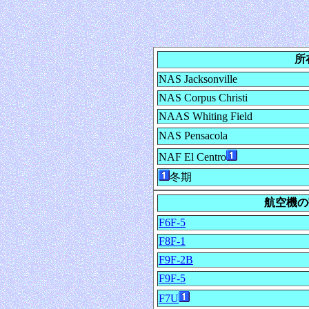
所
NAS Jacksonville
NAS Corpus Christi
NAAS Whiting Field
NAS Pensacola
NAF El Centro
冬期
航空機の
F6F-5
F8F-1
F9F-2B
F9F-5
F7U