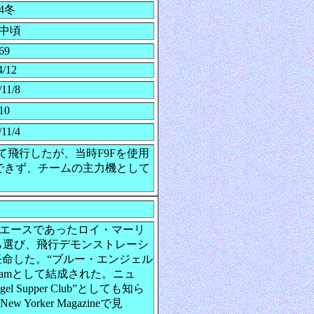
54冬
7中頃
69
4/12
/11/8
10
/11/4
して飛行したが、当時F9Fを使用
できず、チームの主力機として
戦の戦闘機エースであったロイ・マーリ
Vorisを自ら選び、飛行デモンストレーシ
命した。“ブルー・エンジェル
ion Teamとして結成された。ニュ
Supper Club”としても知ら
orker Magazineで見