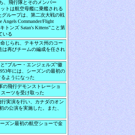
ののち、飛行隊とそのメンバー
ロットは航空母艦に乗艦される
たグループは、第二次大戦の戦
Commander/Flight
ンズ Satan's Kittens”こと第
している
を命じられ、テキサス州のコー
リズ少佐は再びチームの編成を任され
ンと“ブルー・エンジェルズ”徽
。1953年には、シーズンの最初の
するようになった
tが海軍の飛行デモンストレーショ
・スーツを受け取った
の位置で飛行実演を行い、カナダのオン
カ国外初の公演を実施した。また、
のシーズン最初の航空ショーで金