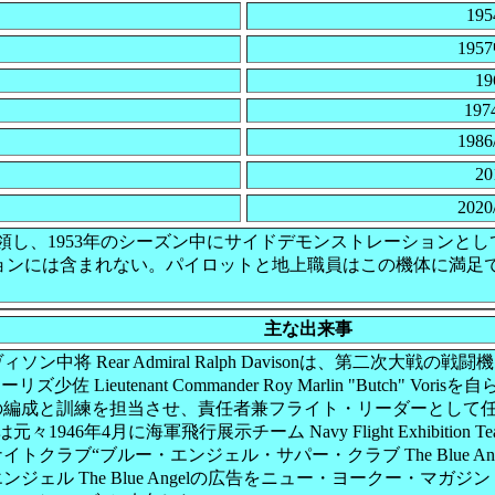
19
195
19
197
1986
20
2020
を受領し、1953年のシーズン中にサイドデモンストレーションと
ョンには含まれない。パイロットと地上職員はこの機体に満足
主な出来事
ソン中将 Rear Admiral Ralph Davisonは、第二次大
ズ少佐 Lieutenant Commander Roy Marlin "Butch" 
の編成と訓練を担当させ、責任者兼フライト・リーダーとして任
els”は元々1946年4月に海軍飛行展示チーム Navy Flight Exhibit
クラブ“ブルー・エンジェル・サパー・クラブ The Blue Angel 
ェル The Blue Angelの広告をニュー・ヨークー・マガジン New Y