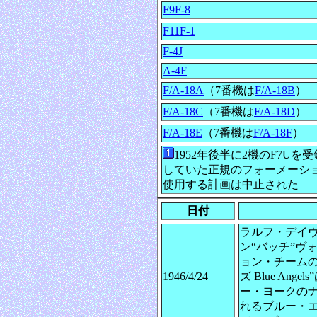
F9F-8
F11F-1
F-4J
A-4F
F/A-18A
（7番機は
F/A-18B
）
F/A-18C
（7番機は
F/A-18D
）
F/A-18E
（7番機は
F/A-18F
）
1952年後半に2機のF7U
していた正規のフォーメーシ
使用する計画は中止された
日付
ラルフ・デイヴィ
ン“バッチ”ヴォーリ
ョン・チーム
1946/4/24
ズ Blue Ang
ー・ヨークのナイト
れるブルー・エンジ