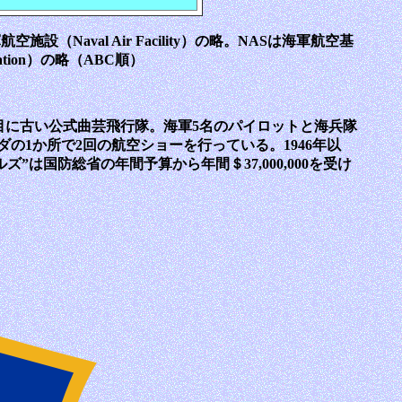
軍航空施設（Naval Air Facility）の略。NASは海軍航空基
Station）の略（ABC順）
世界で2番目に古い公式曲芸飛行隊。海軍5名のパイロットと海兵隊
ナダの1か所で2回の航空ショーを行っている。1946年以
ズ”は国防総省の年間予算から年間＄37,000,000を受け