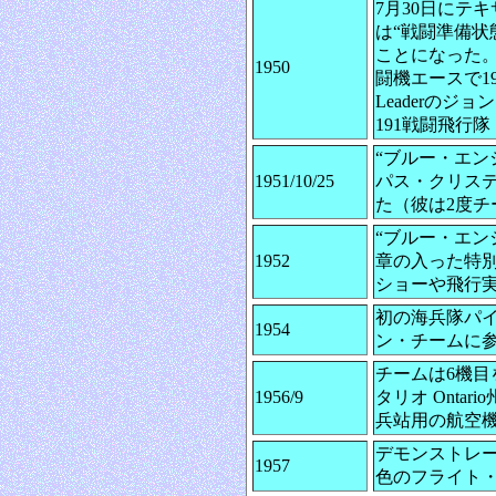
7月30日にテ
は“戦闘準備
ことになった。
1950
闘機エースで195
Leaderのジョン
191戦闘飛行隊
“ブルー・エ
1951/10/25
パス・クリスティ
た（彼は2度チ
“ブルー・エン
1952
章の入った特別な
ショーや飛行
初の海兵隊パイロ
1954
ン・チームに
チームは6機目を
1956/9
タリオ Onta
兵站用の航空機
デモンストレー
1957
色のフライト