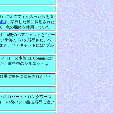
ぼ黒）に金の文字が入った服を着
8F-1
に移行した際に採用された
る黄色一色の機体を使用していた
り、4機のベアキャットと“ビー
色い塗装の
SNJ
を飛行させ、ベ
また、ベアキャットには“ブル
少佐 Lt. Commander
インされた。航空機のシルエットは、
空戦用に黄色に塗装されたベア
ットのロバート・ロングワース
メインショーの前のソロ曲技飛行に追い