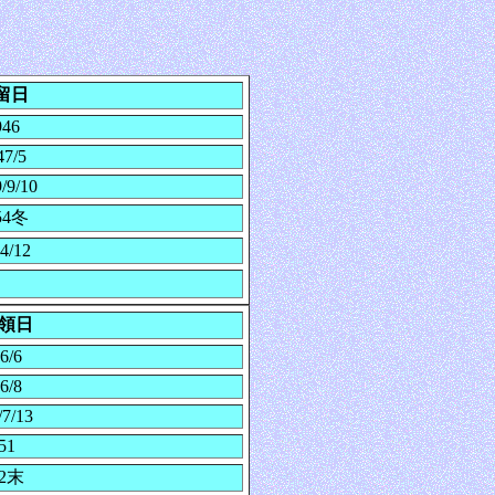
留日
946
47/5
/9/10
54冬
4/12
領日
6/6
6/8
/7/13
51
52末