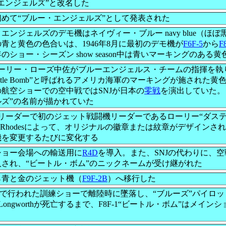
エンジェルズ”と改名した
めて“ブルー・エンジェルズ”として発表された
エンジェルズのデモ機はネイヴィー・ブルー navy blue（ほ
青と黄色の色合いは、1946年8月に最初のデモ機が
F6F-5
から
F
年のショー・シーズン show season中は青いマーキングのあ
、ローリー・ローズ中佐がブルーエンジェルス・チームの指揮を執
etle Bomb”と呼ばれるアメリカ海軍のマーキングが施された黄
航空ショーでの空中戦ではSNJが日本の
零戦
を演出していた。
ズ”の名前が描かれていた
ーダーで初のジェット戦闘機リーダーであるローリー“ダスティ”ローズ
"Dusty" Rhodesによって、オリジナルの徽章または紋章がデザ
機を変更するたびに変化する
、ショー会場への輸送用に
R4D
を導入。また、SNJの代わりに、
され、“ビートル・ボム”のニックネームが受け継がれた
ら青と金のジェット機（
F9F-2B
）へ移行した
で行われた訓練ショーで離陸時に墜落し、“ブルーズ”パイロ
bert Longworthが死亡するまで、F8F-1“ビートル・ボム”は