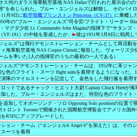
キサス州のダラス海軍航空基地 NAS Dallasで行われた展示会
状態”を命じられた。ブルー・エンジェルズは解散し、そのパイ
11月9日に
航空母艦プリンストン Princeton（CV-37）
に乗艦し
0年の“ブルー・エンジェルズ”司令官/フライト・リーダー Blue Angels 
・マグダ少佐 Lt. Commander John Magdaの指揮下で“サタンズ・キト
（VF-191）の中核を形成したが、
彼は1951年3月8日に戦死
ンジェルズ”は飛行デモンストレーション・チームとして再活動
海軍航空基地 NAS Corpus Christiに報告した。ヴォー
ームを率いた2人の指揮官のうちの最初の一人である）
ジェルズ”デモンストレーション・チームは、1952年に革ジャ
色のフライト・スーツ flight suitsを着用するようになった
実演隊のマイルストーンを記念して、金色をした飛行服を着用
ットであるチャック・ヒエット大尉 Captain Chuck Hiet
参加した。ブルー・エンジェルズはまた、特別な色のフライト
追加してオポージング・ソロ Opposing Solo position
rio州トロント Torontoで開催された国際航空博覧会でアメリ
をR5Dにアップグレードした
ション・チーム（“エンジェル6 Angel 6”を加えた）は、そ
・スーツを着用