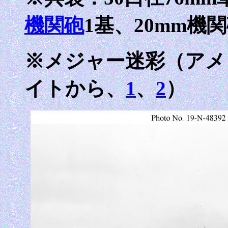
機関砲
1基、20mm機
※メジャー迷彩（アメ
イトから、
1
、
2
）