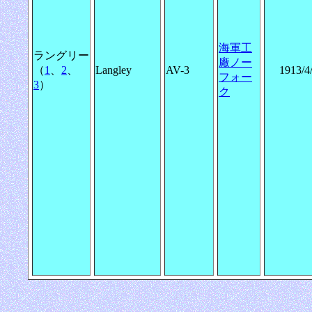
海軍工
ラングリー
廠ノー
（
1
、
2
、
Langley
AV-3
1913/4
フォー
3
）
ク