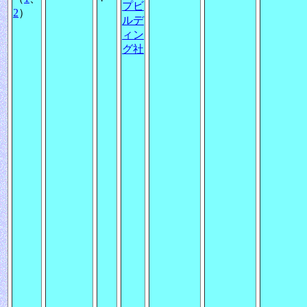
プビ
2
）
ルデ
ィン
グ社