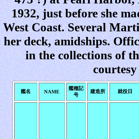
1932, just before she ma
West Coast. Several Mart
her deck, amidships. Offi
in the collections of 
courtesy
艦種記
艦名
建造所
就役日
NAME
号