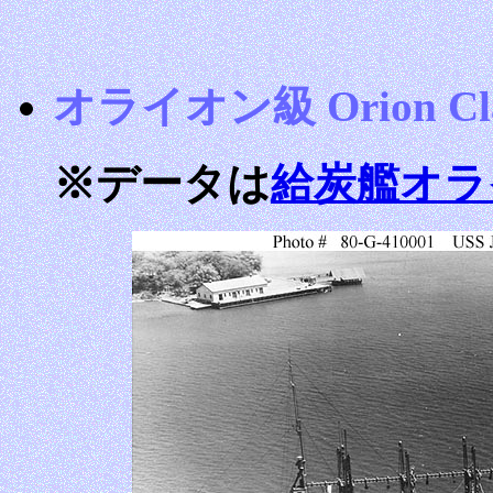
オライオン級 Orion Cla
※データは
給炭艦オラ