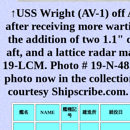
↑USS Wright (AV-1) off A
after receiving more wart
the addition of two 1.1"
aft, and a lattice radar 
19-LCM. Photo # 19-N-48
photo now in the collecti
courtesy Shipscribe.com.
艦種記
艦名
建造所
就役日
NAME
号