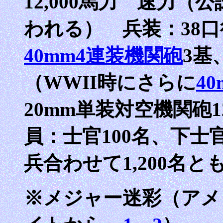
12,000馬力 速力（公試
われる） 兵装：38口
40mm4連装機関砲
3基
（WWII時にさらに
4
20mm単装対空機関砲
員：士官100名、下士官
兵合わせて1,200名
※メジャー迷彩（アメ