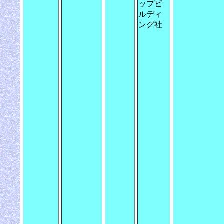
ップビ
ルディ
ング社