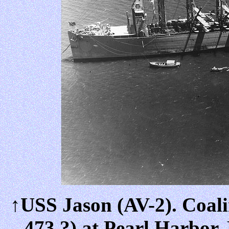
↑USS Jason (AV-2). Coal
473 ?) at Pearl Harbor,