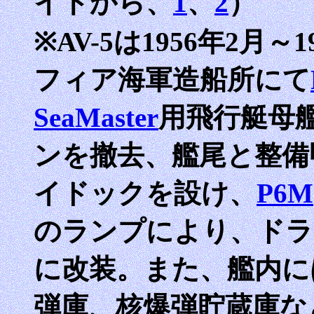
イトから、
1
、
2
）
※AV-5は1956年2月
フィア海軍造船所にて
SeaMaster
用飛行艇母
ンを撤去、艦尾と整備
イドックを設け、
P6M
のランプにより、ドラ
に改装。また、艦内に
弾庫、核爆弾貯蔵庫な