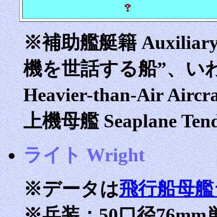
※補助艦艇籍 Auxilia
機を世話する船”、い
Heavier-than-Air Ai
上機母艦 Seaplane 
ライト Wright
※データは
飛行船母艦
※兵装：50口径76m