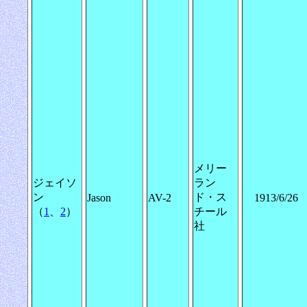
メリー
ジェイソ
ラン
ン
ド・ス
Jason
AV-2
1913/6/26
（
1
、
2
）
チール
社