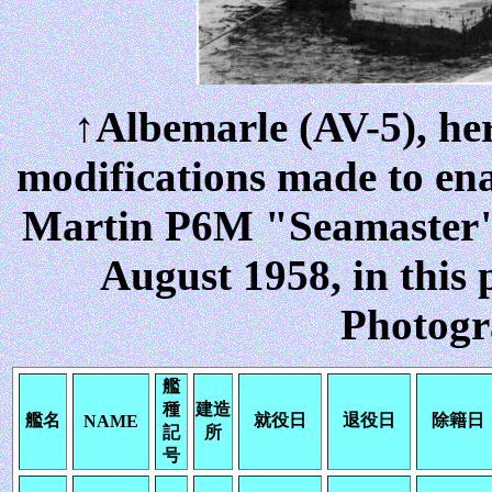
↑Albemarle (AV-5), her
modifications made to ena
Martin P6M "Seamaster" f
August 1958, in this
Photogr
艦
種
建造
艦名
就役日
退役日
除籍日
NAME
記
所
号