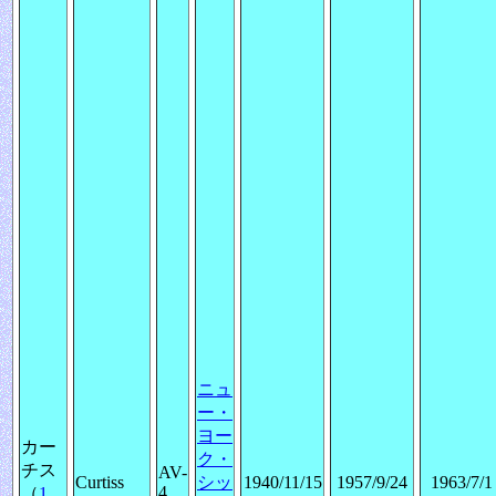
ニュ
ー・
ヨー
カー
ク・
チス
AV-
Curtiss
シッ
1940/11/15
1957/9/24
1963/7/1
4
（
1
、