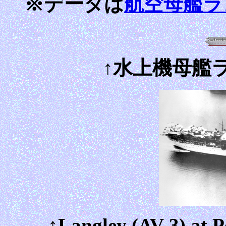
※データは
航空母艦ラ
↑水上機母艦ラ
↑Langley (AV-3) at P