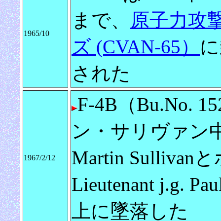
まで、
原子力攻
1965/10
ズ (CVAN-65）
に
された
F-4B（Bu.No
ン・サリヴァン中佐 Li
Martin Sull
1967/2/12
Lieutenant j.g
上に墜落した