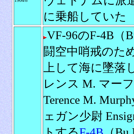
ヴェトナムに派
1964/8
に乗船していた
VF-96のF-4B（
闘空中哨戒のた
上して海に墜落
レンス M. マーフィー
Terence M. 
ェガン少尉 Ensign
トする
F-4B
（Bu