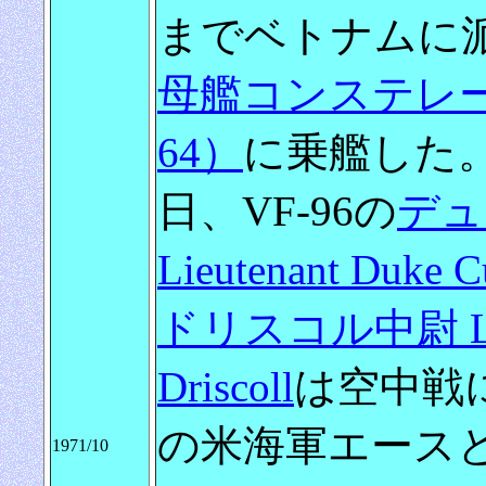
までベトナムに
母艦コンステレーション
64）
に乗艦した
日、VF-96の
デュ
Lieutenant Duke 
ドリスコル中尉 Lieute
Driscoll
は空中戦
の米海軍エース
1971/10