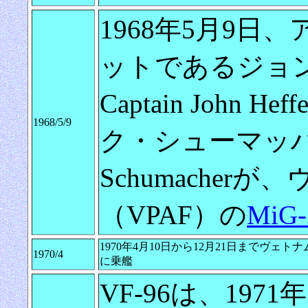
1968年5月9
ットであるジョ
Captain John 
1968/5/9
ク・シューマッハ中尉 Li
Schumacher
（VPAF）の
MiG-
1970年4月10日から12月21日までヴェト
1970/4
に乗艦
VF-96は、1971