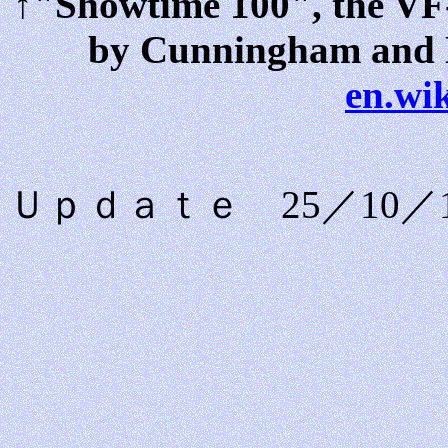
↑"Showtime 100", the VF-9
by Cunningham and Dr
en.wi
Ｕｐｄａｔｅ 25／10／1