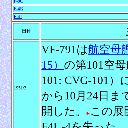
F-8C
F-4B
F-4J
日付
VF-791は
航空母艦
15）
の第101空母航空
101: CVG-10
1951/3
から10月24日
開した。
この展開
F4U-4を失った