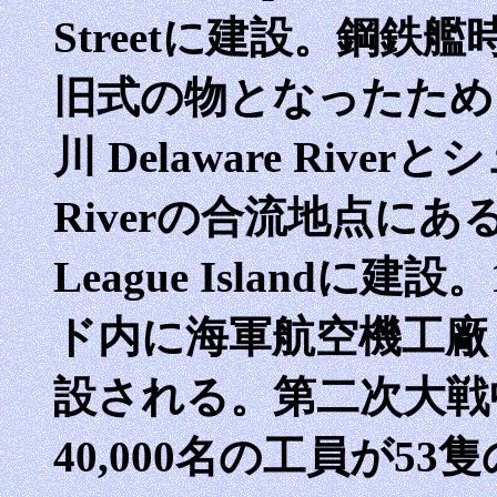
Streetに建設。鋼
旧式の物となったため
川 Delaware Riverと
Riverの合流地点に
League Islandに
ド内に海軍航空機工廠 Naval
設される。第二次大戦
40,000名の工員が5