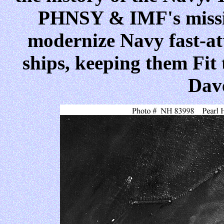
PHNSY & IMF's missio
modernize Navy fast-at
ships, keeping them Fit 
Dav