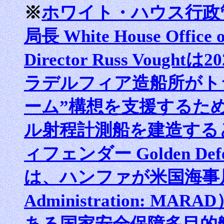
※
ホワイト・ハウス行政
局長 White House Office 
Director Russ Vou
ラデルフィア造船所がト
ーム”構想を支援するた
ル射程計測船を建造する
ィフェンダー Golden D
は、ハンファが米国海事局（U.
Administration: