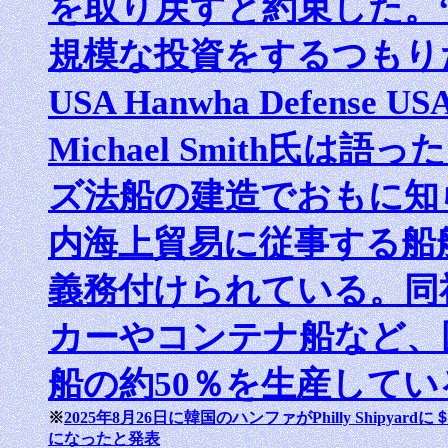
を取り戻すと約束した。
規模な投資をするつもり
USA Hanwha Defen
Michael Smith氏
ズ法船の建造でおもに知
内海上貿易に従事する船
義務付けられている。同
カーやコンテナ船など、
船の約50％を生産してい
※
2025年8月26日に韓国のハンファがPhilly Shipyardに＄5
になったと発表