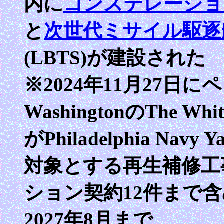
内に
コンステレーショ
と
次世代ミサイル駆逐艦(
(LBTS)が建設された
※2024年11月27日に
WashingtonのThe Whiti
がPhiladelphia Navy 
対象とする再生補修工事を
ション契約12件まで含めた
2027年8月まで