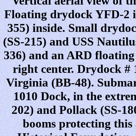
Vertical aerial view of 
Floating drydock YFD-2 is
355) inside. Small drydo
(SS-215) and USS Nautilus
336) and an ARD floating 
right center. Drydock # 
Virginia (BB-48). Submari
1010 Dock, in the extrem
202) and Pollack (SS-180
booms protecting this 