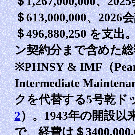
＄1,267,000,000、2
＄613,000,000、20
＄496,880,250 を
ン契約分まで含めた総額は＄
※PHNSY & IMF（Pearl 
Intermediate Maint
クを代替する5号乾ド
2
）。1943年の開設
で、経費は＄3400,00