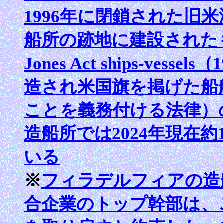
1996年に閉鎖された旧
船所の跡地に建設された
Jones Act ships-ve
造され米国旗を掲げた船
ことを義務付ける法律）
造船所では2024年現在約
いる
※
フィラデルフィアの造
合企業のトップ幹部は、こ