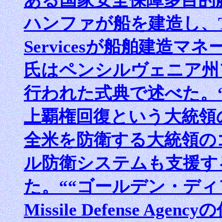
ある国家安全保障多目的
ハンファが船を建造し、T
Servicesが船舶建造
氏はペンシルヴェニア州
行われた式典で述べた。
上覇権回復という大統領
全米を防衛する大統領の
ル防衛システムも支援す
た。““ゴールデン・デ
Missile Defense 