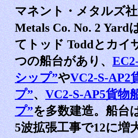
マネント・メタルズ社第2造
Metals Co. No. 
てトッド Toddとカイザ
つの船台があり、
EC
シップ”
や
VC2-S-A
プ”
、
VC2-S-AP5
プ”
を多数建造。船台は
5波拡張工事で12に