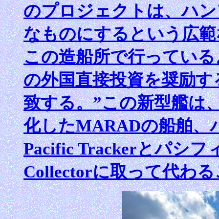
のプロジェクトは、ハン
なものにするという広範
この造船所で行っている
の外国直接投資を奨励す
致する。”この新型艦は
化したMARADの船舶
Pacific Trackerとパ
Collectorに取って代