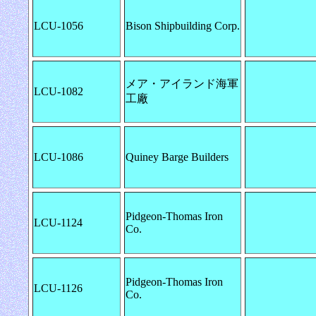
LCU-1056
Bison Shipbuilding Corp.
メア・アイランド海軍
LCU-1082
工廠
LCU-1086
Quiney Barge Builders
Pidgeon-Thomas Iron
LCU-1124
Co.
Pidgeon-Thomas Iron
LCU-1126
Co.