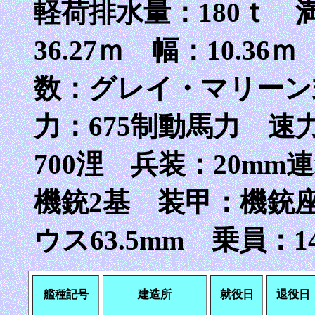
軽荷排水量：180ｔ 
36.27ｍ 幅：10.36
数：グレイ・マリーン
力：675制動馬力 速力：
700浬 兵装：20mm
機銃2基 装甲：機銃座
ウス63.5mm 乗員：
艦種記号
建造所
就役日
退役日