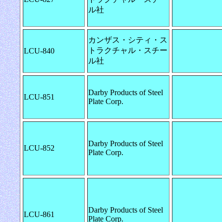
ル社
カンザス・シティ・ス
トラクチャル・スチー
LCU-840
ル社
Darby Products of Steel
LCU-851
Plate Corp.
Darby Products of Steel
LCU-852
Plate Corp.
Darby Products of Steel
LCU-861
Plate Corp.