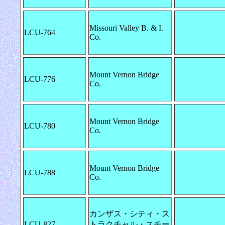
Missouri Valley B. & I.
LCU-764
Co.
Mount Vernon Bridge
LCU-776
Co.
Mount Vernon Bridge
LCU-780
Co.
Mount Vernon Bridge
LCU-788
Co.
カンザス・シティ・ス
LCU-827
トラクチャル・スチー