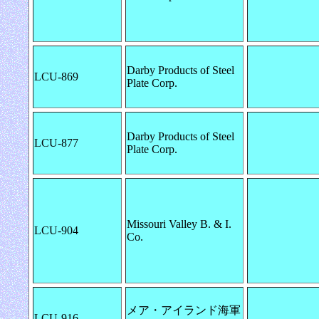
Darby Products of Steel
LCU-869
Plate Corp.
Darby Products of Steel
LCU-877
Plate Corp.
Missouri Valley B. & I.
LCU-904
Co.
メア・アイランド海軍
LCU-916