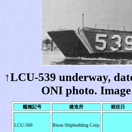
↑LCU-539 underway, dat
ONI photo. Image
艦種記号
建造所
就役日
LCU-509
Bison Shipbuilding Corp.