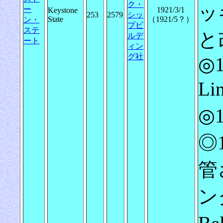
ク・
ッキ
ー
1921/3/1
Keystone
253
2579
シッ
State
（1921/5？）
ン・
プビ
ステ
と
ルデ
ート
ィン
グ社
◎1
L
◎
◎1
管
ンク