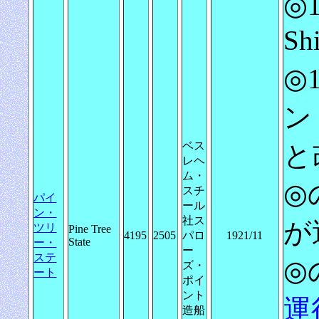
◎1
Sh
◎
ント
ベス
と
レヘ
ム・
◎の
スチ
パイ
ール
ン・
社ス
が
ツリ
Pine Tree
4195
2505
パロ
1921/11
State
ー・
ー
ステ
◎の
ズ・
ート
ポイ
ント
運
造船