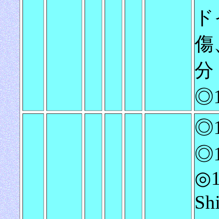
ド
傷
分
◎
◎1
◎1
◎1
Sh