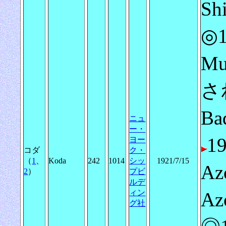
S
◎1
Mu
さ
Ba
ニュ
ー・
1
ヨー
コダ
ク・
（
1
、
Koda
242
1014
シッ
1921/7/15
A
2
）
プビ
ルデ
ィン
A
グ社