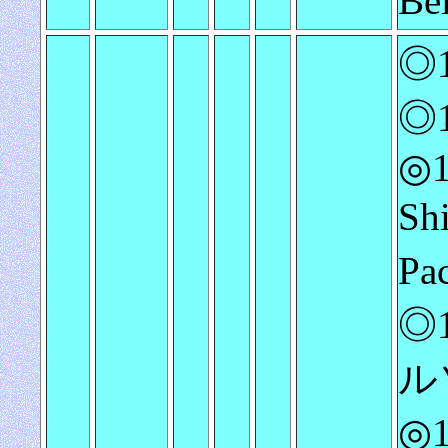
B
◎1
◎
◎1
Sh
Pa
◎
ルソ
◎1