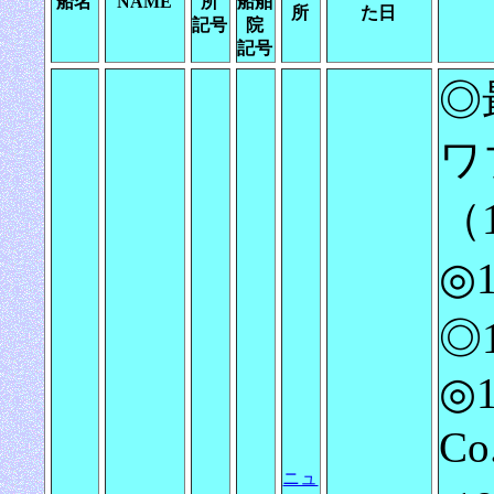
船名
NAME
所
船舶
所
た日
記号
院
記号
◎
ワブ
（
◎1
◎1
◎1
C
ニュ