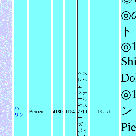
◎
ト 
◎1
Sh
ベス
Do
レヘ
ム・
◎
スチ
ール
社ス
ン
バー
Berrien
4180
1164
パロ
1921/1
リン
ー
Pi
ズ・
ポイ