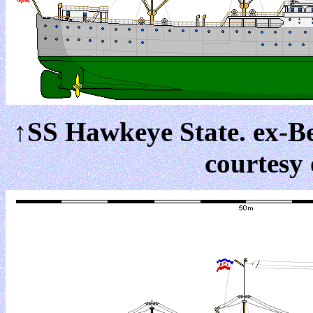
↑SS Hawkeye State. ex-Be
courtesy