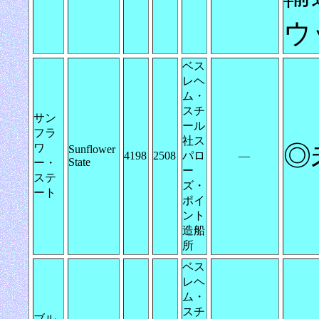
ウ
ベス
レヘ
ム・
スチ
サン
ール
フラ
社ス
◎
ワ
Sunflower
4198
2508
パロ
―
State
ー・
ー
ステ
ズ・
ート
ポイ
ント
造船
所
ベス
レヘ
ム・
スチ
ブル