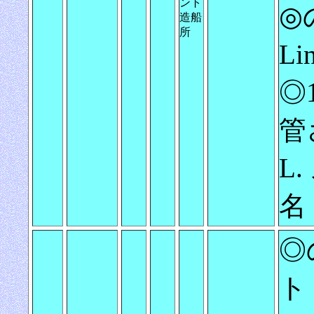
ント
◎の
造船
所
L
◎1
管
L.
名
◎
ト 