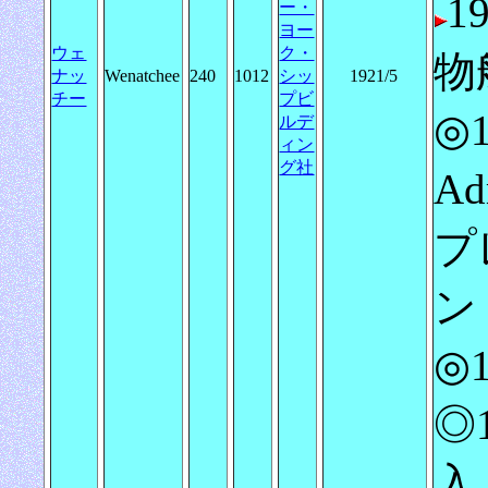
1
ー・
ヨー
ウェ
ク・
物
ナッ
Wenatchee
240
1012
シッ
1921/5
チー
プビ
◎
ルデ
ィン
グ社
Ad
プ
ン 
◎
◎
入