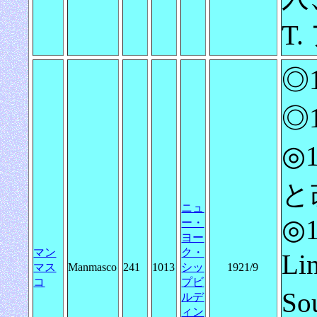
T.
◎1
◎1
◎
と
ニュ
◎1
ー・
ヨー
マン
ク・
L
マス
Manmasco
241
1013
シッ
1921/9
コ
プビ
So
ルデ
ィン