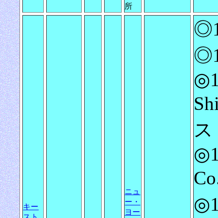
所
◎1
◎1
◎1
S
ス
◎1
C
ニュ
◎
ー・
キー
ヨー
スト