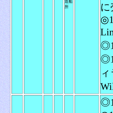
造船
に
所
◎1
L
◎
◎
ィ
Wi
◎1