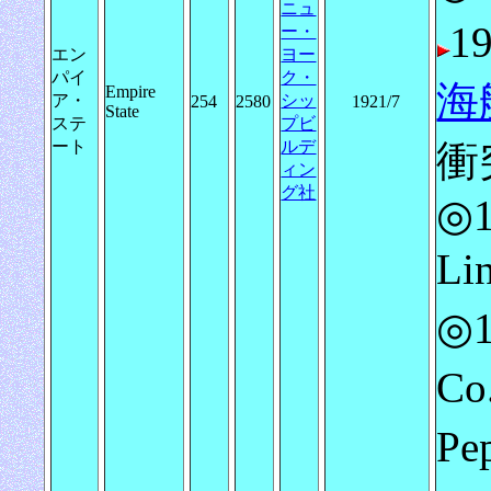
ニュ
1
ー・
エン
ヨー
パイ
ク・
海
Empire
ア・
シッ
254
2580
1921/7
State
ステ
プビ
ート
ルデ
衝
ィン
グ社
◎1
L
◎
C
Pe