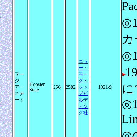
Pa
◎
カー
◎1
ニュ
ー・
1
フー
ヨー
ジ
ク・
Hoosier
に
ア・
256
2582
シッ
1921/9
State
ステ
プビ
ート
ルデ
◎1
ィン
グ社
L
◎