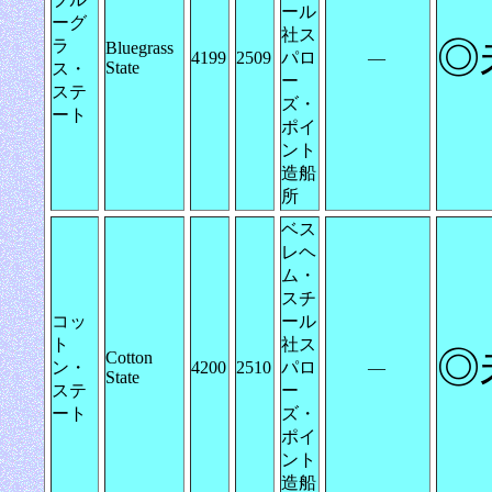
ール
ーグ
社ス
◎
ラ
Bluegrass
4199
2509
パロ
―
State
ス・
ー
ステ
ズ・
ート
ポイ
ント
造船
所
ベス
レヘ
ム・
スチ
コッ
ール
ト
社ス
◎
Cotton
ン・
4200
2510
パロ
―
State
ステ
ー
ート
ズ・
ポイ
ント
造船