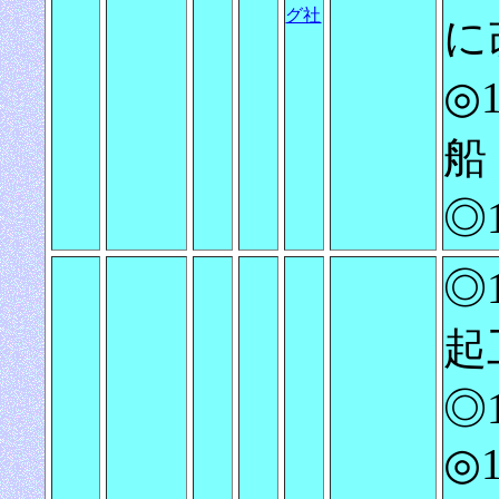
グ社
に
◎
船
◎1
◎1
起
◎1
◎1