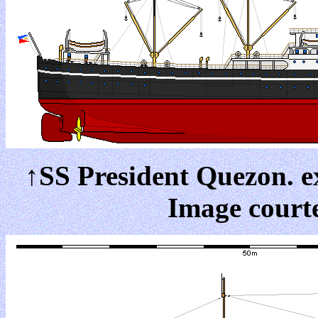
↑SS President Quezon. e
Image court