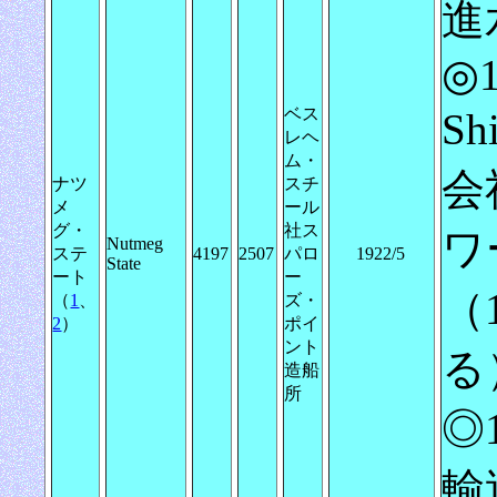
進
◎1
ベス
S
レヘ
ム・
会
ナツ
スチ
メ
ール
グ・
社ス
ワ
Nutmeg
ステ
4197
2507
パロ
1922/5
State
ート
ー
（
（
1
、
ズ・
2
）
ポイ
ント
る
造船
所
◎
輸