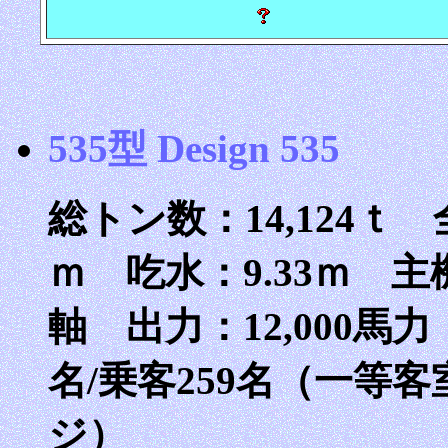
535型 Design 535
総トン数：14,124ｔ 全
ｍ 吃水：9.33ｍ 主
軸 出力：12,000馬力
名/乗客259名（一等
ジ）