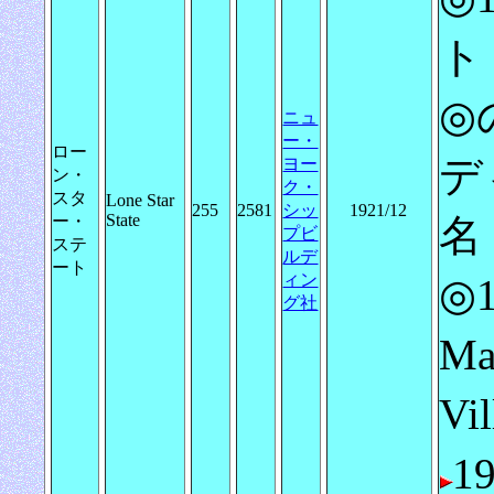
ト 
◎
ニュ
ー・
ロー
ディ
ヨー
ン・
ク・
スタ
Lone Star
255
2581
シッ
1921/12
State
ー・
名
プビ
ステ
ルデ
ート
ィン
◎
グ社
Ma
Vi
1