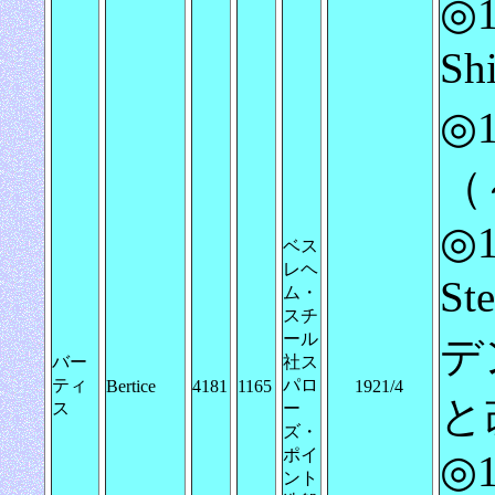
◎1
Sh
◎1
（
◎1
ベス
レヘ
St
ム・
スチ
ール
デン
バー
社ス
ティ
パロ
Bertice
4181
1165
1921/4
と
ス
ー
ズ・
ポイ
◎1
ント