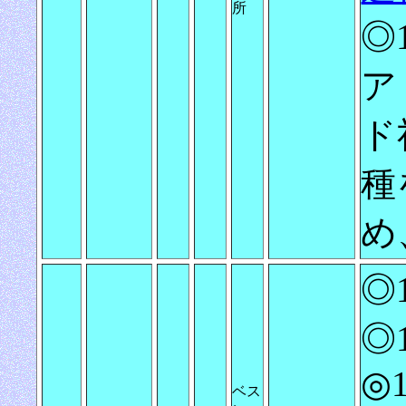
所
◎1
ア
ド
種
め
◎
◎
◎1
ベス