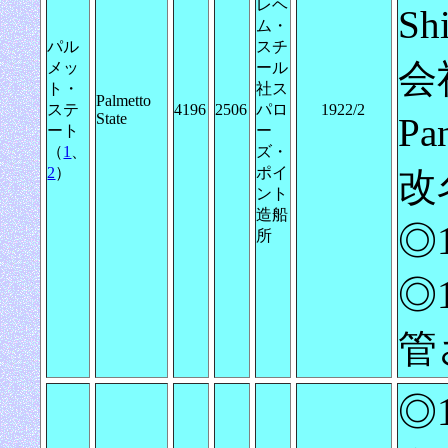
レヘ
S
ム・
パル
スチ
会
メッ
ール
ト・
社ス
Palmetto
ステ
4196
2506
パロ
1922/2
State
Pa
ート
ー
（
1
、
ズ・
2
）
ポイ
改
ント
造船
◎
所
◎1
管
◎1