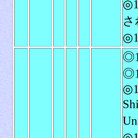
◎1
され
◎
◎1
◎1
◎1
Sh
Un
◎