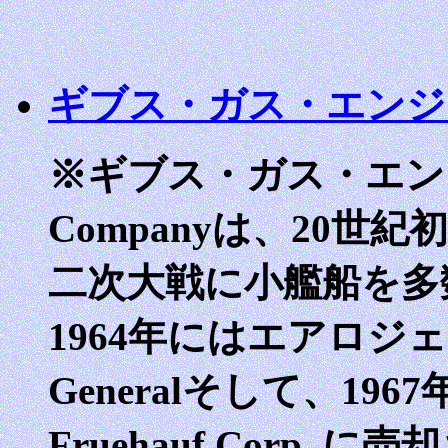
ギブス・ガス・エンジン Gi
※ギブス・ガス・エンジン社 
Companyは、20
二次大戦に小艦船を多
1964年にはエアロジェッ
Generalそして、19
Fruehauf Corp