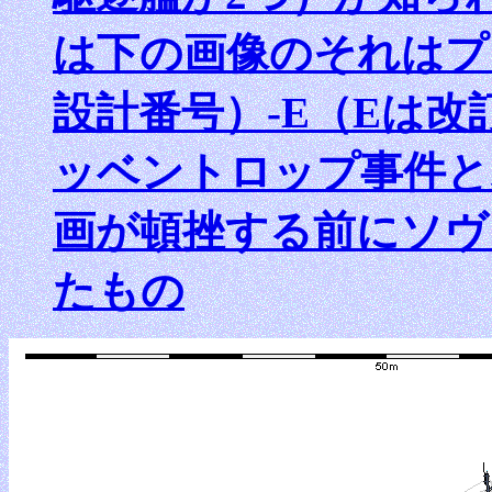
は下の画像のそれはプロジ
設計番号）-E（Eは
ッベントロップ事件と
画が頓挫する前にソヴ
たもの