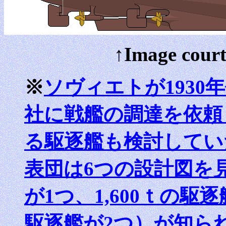
↑Image court
※
ソヴィエトが193
社に戦艦の調達を依頼
る駆逐艦も検討してい
表団は6つの設計図を見
が1つ、1,600ｔの駆逐
駆逐艦が2つ）が知ら