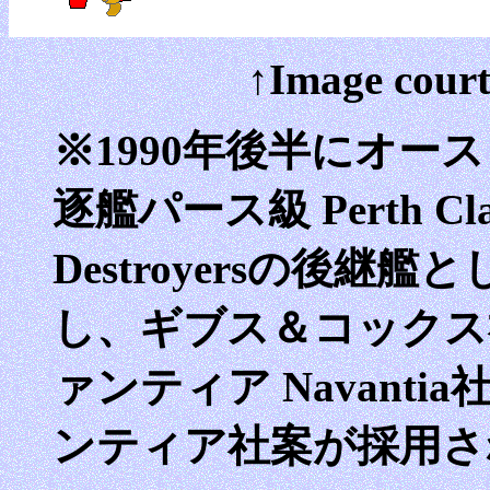
↑Image court
※1990年後半にオー
逐艦パース級 Perth Class
Destroyersの後
し、ギブス＆コックス社
ァンティア Navant
ンティア社案が採用さ