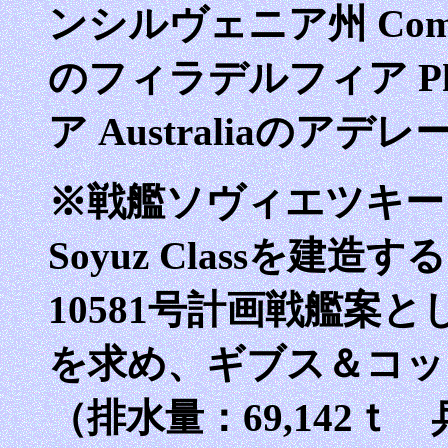
ンシルヴェニア州 Commonw
のフィラデルフィア Phi
ア Australiaのアデレー
※戦艦ソヴィエツキー・ソ
Soyuz Classを
10581号計画戦艦案
を求め、ギブス＆コック
（排水量：69,142ｔ