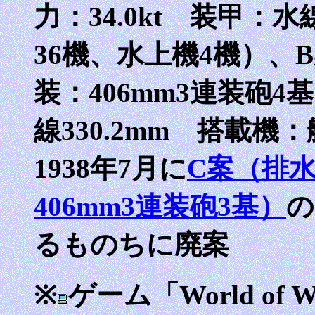
力：34.0kt 装甲：水
36機、水上機4機）、B
装：406mm3連装砲4基
線330.2mm 搭載機
1938年7月に
C案（排水
406mm3連装砲3基）
の
るものちに廃案
※
ゲーム「World of