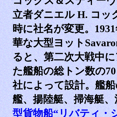
コックス＆スティーヴンス 
立者ダニエル H. コックス
時に社名が変更。193
華な大型ヨットSava
ると、第二次大戦中に
た艦船の総トン数の7
社によって設計。艦船
艦、揚陸艇、掃海艇、
型貨物船“リバティ・