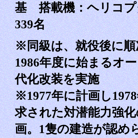
基 搭載機：ヘリコプタ
339名
※同級は、就役後に順
1986年度に始まるオ
代化改装を実施
※1977年に計画し19
求された対潜能力強化
画。1隻の建造が認めら