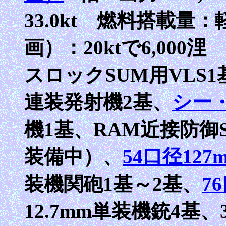
33.0kt 燃料搭載量：
画）：20ktで6,000
スロックSUM用VLS1
連装発射機2基、
シー
機1基、RAM近接防御
装備中）、
54口径12
装機関砲1基～2基、
7
12.7mm単装機銃4基