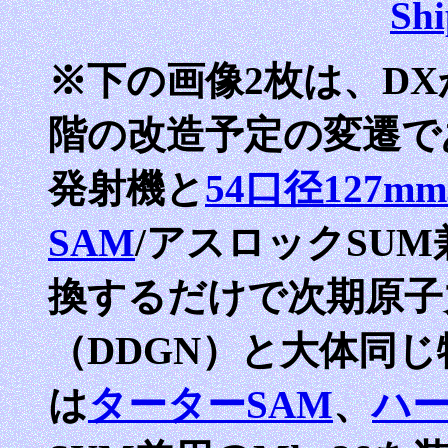
Shi
※下の画像2枚は、DX
階の改造予定の変遷で
発射機と
54口径127
SAM
/アスロックSUM
換するだけで次期原子
（DDGN）と大体同
は
ターターSAM
、
ハー