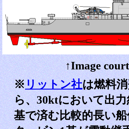
↑Image court
※
リットン社
は燃料消
ら、30ktにおいて出力約
基で済む比較的長い船