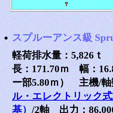
スプルーアンス級 Spruan
軽荷排水量：5,826ｔ
長：171.70ｍ 幅：16
ー部5.80ｍ） 主機/
ル・エレクトリック式L
基）
/2軸 出力：86,