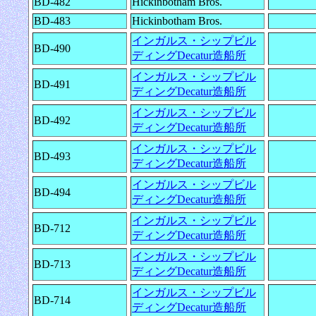
BD-482
Hickinbotham Bros.
BD-483
Hickinbotham Bros.
インガルス・シップビル
BD-490
ディングDecatur造船所
インガルス・シップビル
BD-491
ディングDecatur造船所
インガルス・シップビル
BD-492
ディングDecatur造船所
インガルス・シップビル
BD-493
ディングDecatur造船所
インガルス・シップビル
BD-494
ディングDecatur造船所
インガルス・シップビル
BD-712
ディングDecatur造船所
インガルス・シップビル
BD-713
ディングDecatur造船所
インガルス・シップビル
BD-714
ディングDecatur造船所