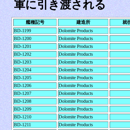
軍に引き渡される
艦種記号
建造所
就
BD-1199
Dolomite Products
BD-1200
Dolomite Products
BD-1201
Dolomite Products
BD-1202
Dolomite Products
BD-1203
Dolomite Products
BD-1204
Dolomite Products
BD-1205
Dolomite Products
BD-1206
Dolomite Products
BD-1207
Dolomite Products
BD-1208
Dolomite Products
BD-1209
Dolomite Products
BD-1210
Dolomite Products
BD-1211
Dolomite Products