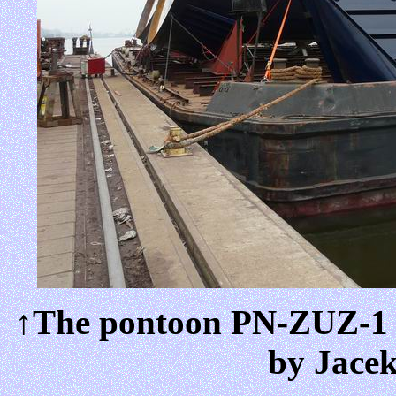
↑The pontoon PN-ZUZ-1 (
by Jacek