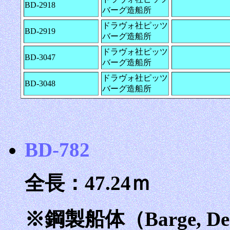
BD-2918
バーグ造船所
ドラヴォ社ピッツ
BD-2919
バーグ造船所
ドラヴォ社ピッツ
BD-3047
バーグ造船所
ドラヴォ社ピッツ
BD-3048
バーグ造船所
BD-782
全長：47.24ｍ
※鋼製船体（Barge, Der