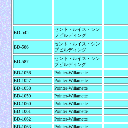
セント・ルイス・シン
BD-545
プビルディング
セント・ルイス・シン
BD-586
プビルディング
セント・ルイス・シン
BD-587
プビルディング
BD-1056
Pointer-Willamette
BD-1057
Pointer-Willamette
BD-1058
Pointer-Willamette
BD-1059
Pointer-Willamette
BD-1060
Pointer-Willamette
BD-1061
Pointer-Willamette
BD-1062
Pointer-Willamette
BD-1063
Pointer-Willamette