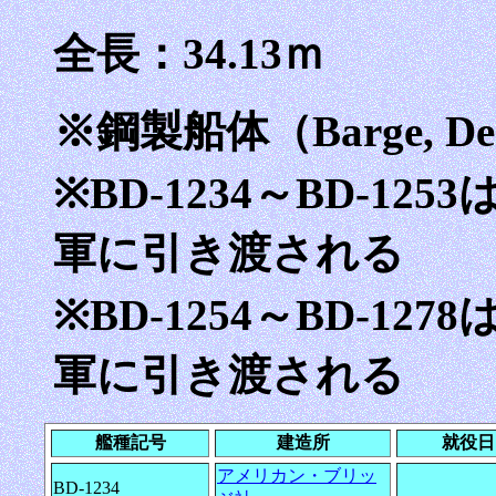
全長：34.13ｍ
※鋼製船体（Barge, Der
※BD-1234～BD-125
軍に引き渡される
※BD-1254～BD-127
軍に引き渡される
艦種記号
建造所
就役日
アメリカン・ブリッ
BD-1234