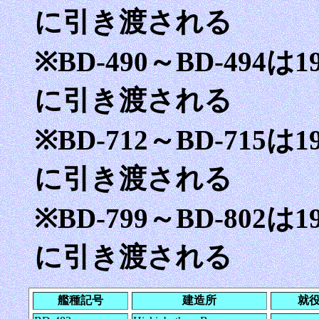
に引き渡される
※BD-490～BD-494は
に引き渡される
※BD-712～BD-715は
に引き渡される
※BD-799～BD-802は
に引き渡される
艦種記号
建造所
就