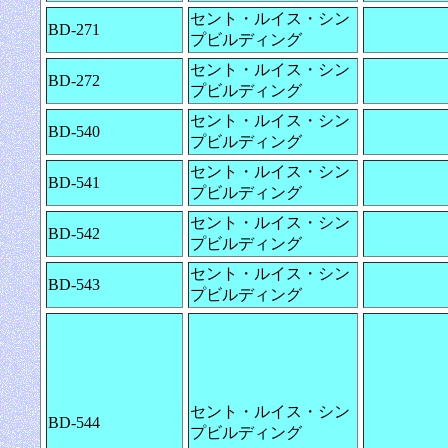
セント・ルイス・シン
BD-271
プビルディング
セント・ルイス・シン
BD-272
プビルディング
セント・ルイス・シン
BD-540
プビルディング
セント・ルイス・シン
BD-541
プビルディング
セント・ルイス・シン
BD-542
プビルディング
セント・ルイス・シン
BD-543
プビルディング
セント・ルイス・シン
BD-544
プビルディング