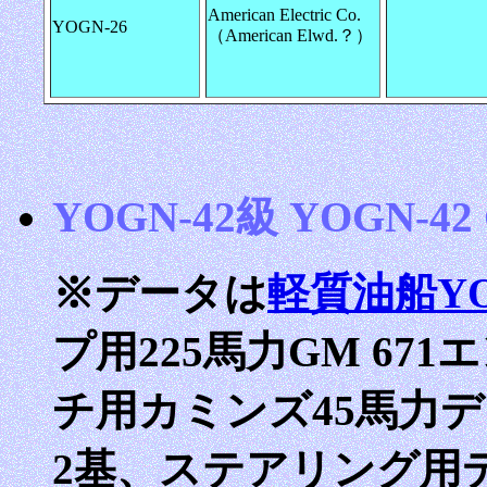
American Electric Co.
YOGN-26
（American Elwd.？）
YOGN-42級 YOGN-42 C
※データは
軽質油船YO
プ用225馬力GM 67
チ用カミンズ45馬力
2基、ステアリング用