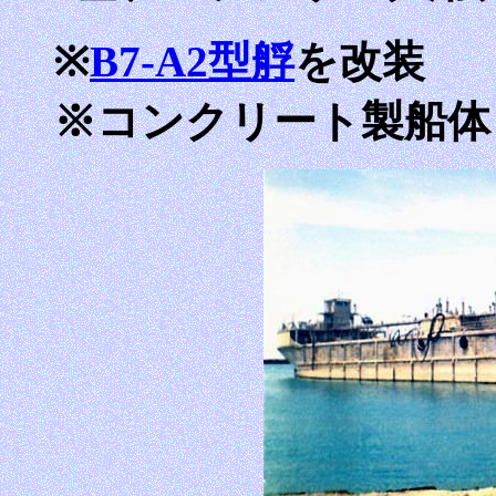
※
B7-A2型艀
を改装
※コンクリート製船体