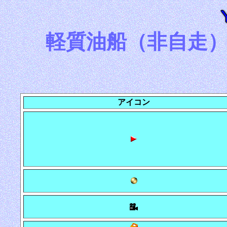
軽質油船（非自走
アイコン