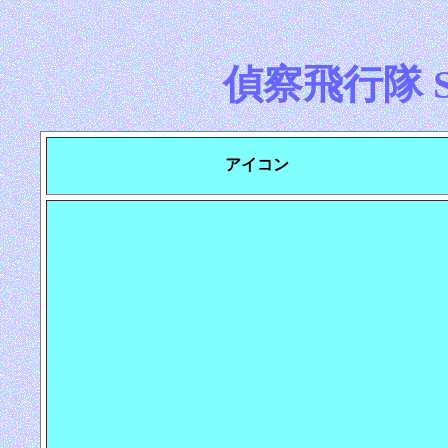
偵察飛行隊 Sco
アイコン