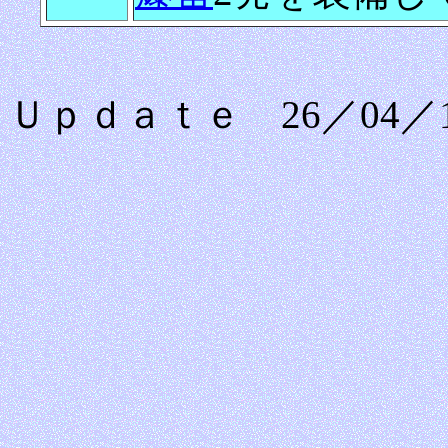
Ｕｐｄａｔｅ 26／04／1