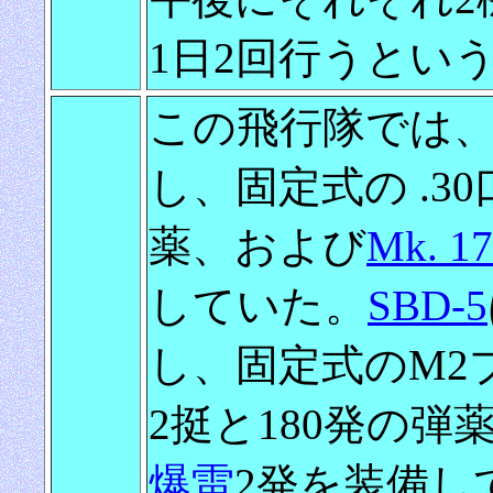
1日2回行うとい
この飛行隊では
し、固定式の .3
薬、および
Mk. 
していた。
SBD-5
し、固定式のM2ブ
2挺と180発の弾
爆雷
2発を装備し