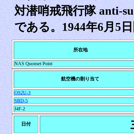
対潜哨戒飛行隊 anti-subma
である。1944年6月5
所在地
NAS Quonset Point
航空機の割り当て
OS2U-3
SBD-5
J4F-2
日付