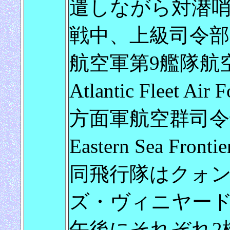
遣しながら対潜
戦中、上級司令
航空軍第9艦隊航空団 Fle
Atlantic Flee
方面軍航空群司令部 Hea
Eastern Sea 
同飛行隊はクォ
ズ・ヴィニヤー
午後にそれぞれ2