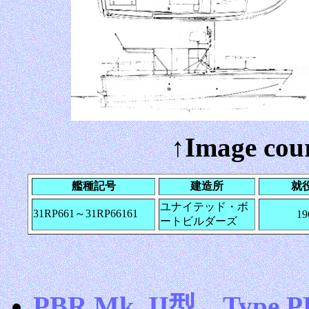
↑Image cour
艦種記号
建造所
就
ユナイテッド・ボ
31RP661～31RP66161
19
ートビルダーズ
PBR Mk. II型 Type PB