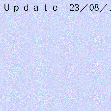
Ｕｐｄａｔｅ 23／08／1