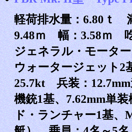
軽荷排水量：6.80ｔ 
9.48ｍ 幅：3.58ｍ
ジェネラル・モータース
ウォータージェット2基
25.7kt 兵装：12.7
機銃1基、7.62mm単
ド・ランチャー1基、M
艇） 乗員：4名～5名