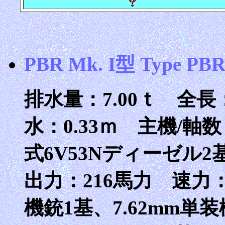
PBR Mk. I型 Type PBR
排水量：7.00ｔ 全長：
水：0.33ｍ 主機/
式6V53Nディーゼル
出力：216馬力 速力：2
機銃1基、7.62mm単