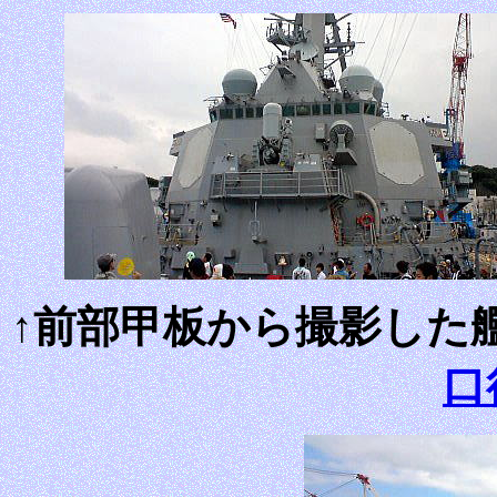
↑前部甲板から撮影した
口