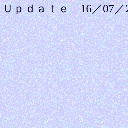
Ｕｐｄａｔｅ 16／07／2