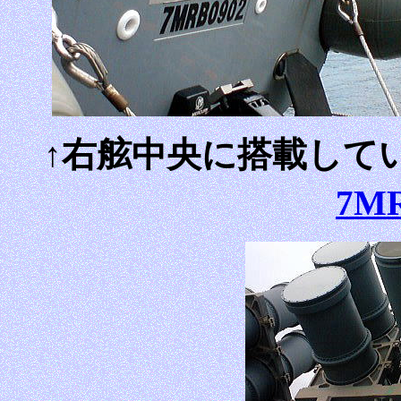
↑右舷中央に搭載して
7M