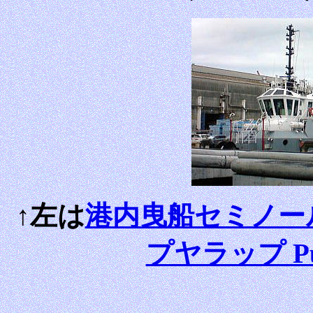
↑左は
港内曳船セミノール S
プヤラップ Puy