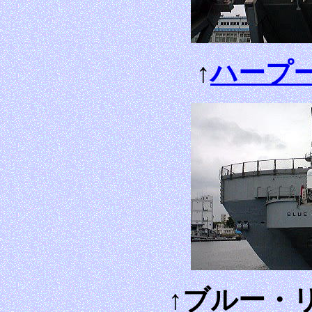
↑
ハープー
↑ブルー・