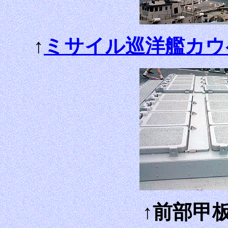
↑
ミサイル巡洋艦カウペン
↑前部甲板の