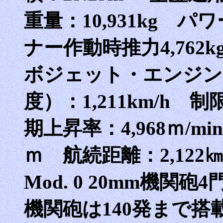
重量：10,931kg 
ナー作動時推力4,762k
ボジェット・エンジン
度）：1,211km/h 
期上昇率：4,968ｍ/mi
ｍ 航続距離：2,122
Mod. 0 20mm機関
機関砲は140発まで