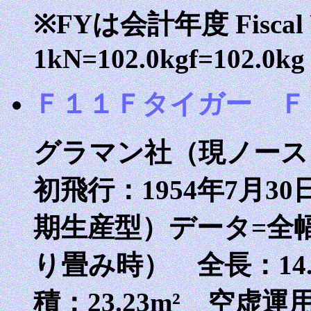
※FYは会計年度 Fiscal
1kN=102.0kgf=102.0kg
Ｆ１１Ｆタイガー Ｆ
グラマン社（現ノー
初飛行：1954年7月30日
期生産型）データ=全幅：
り畳み時） 全長：14.
積：23.23m² 空虚運