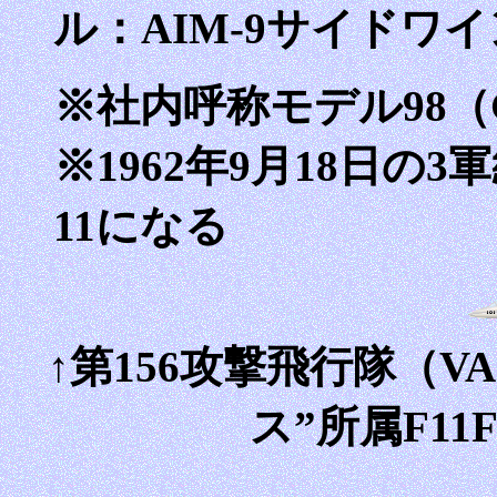
ル：AIM-9サイドワ
※社内呼称モデル98（G
※1962年9月18日の3
11になる
↑第156攻撃飛行隊（V
ス”所属F11