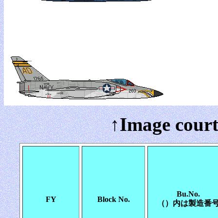
↑Image court
Bu.No.
FY
Block No.
（）内は製造番