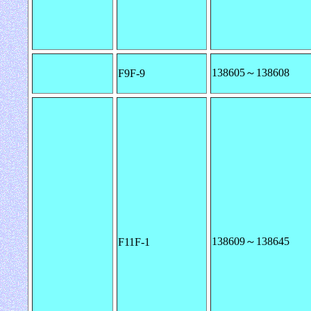
138605～138608
F9F-9
138609～138645
F11F-1