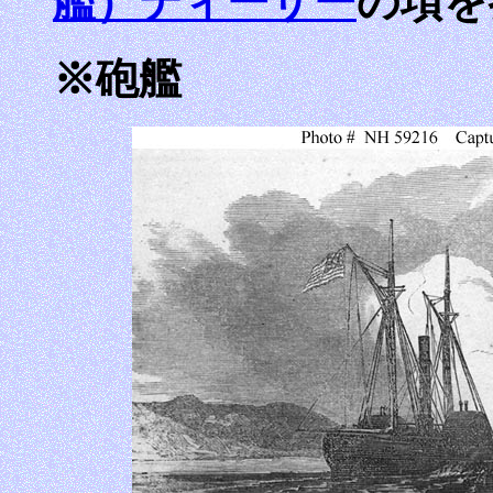
艦）ティーザー
の項を
※砲艦