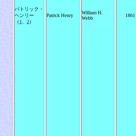
パトリック・
William H.
ヘンリー
Patrick Henry
1861
Webb
（
1
、
2
）