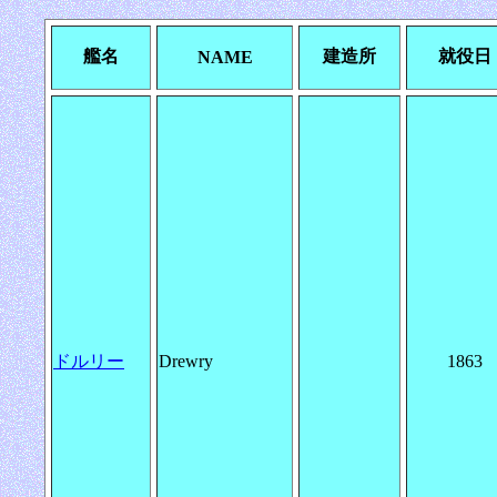
艦名
建造所
就役日
NAME
ドルリー
Drewry
1863