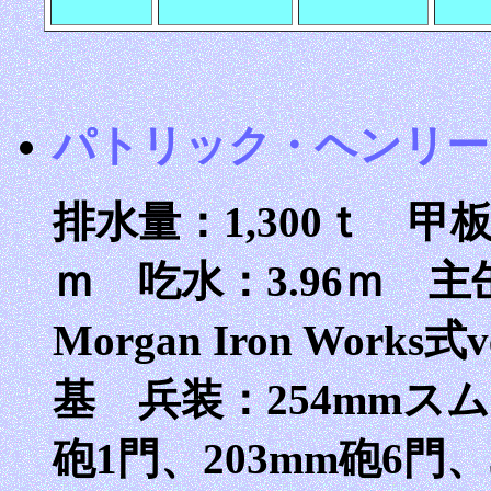
パトリック・ヘンリー Pat
排水量：1,300ｔ 甲板長
ｍ 吃水：3.96ｍ 
Morgan Iron Works式
基 兵装：254mmス
砲1門、203mm砲6