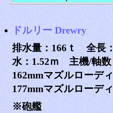
ドルリー Drewry
排水量：166ｔ 全長：3
水：1.52ｍ 主機/軸
162mmマズルローデ
177mmマズルローデ
※砲艦