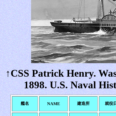
↑CSS Patrick Henry. Was
1898. U.S. Naval His
艦名
建造所
就役
NAME