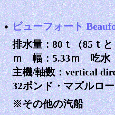
ビューフォート Beaufo
排水量：80ｔ（85ｔと
ｍ 幅：5.33ｍ 吃水：1.
主機/軸数：vertical di
32ポンド・マズルロ
※その他の汽船