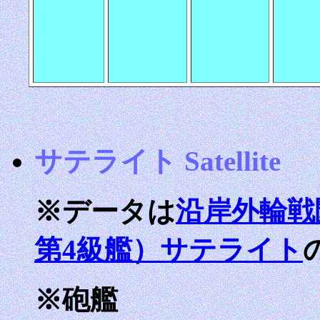
サテライト Satellite
※データは
沿岸外輪戦
第4級艦）サテライト
※砲艦