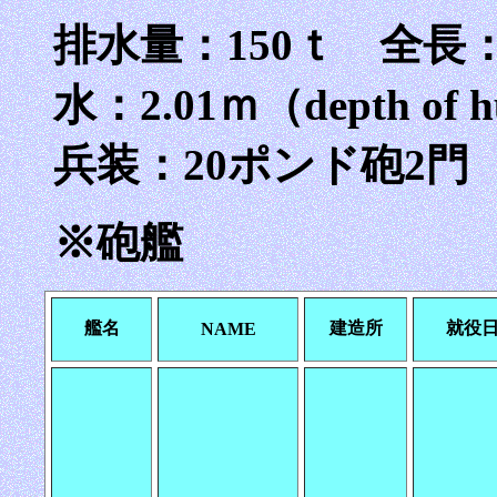
排水量：150ｔ 全長：2
水：2.01ｍ（depth 
兵装：20ポンド砲2門
※砲艦
艦名
建造所
就役
NAME