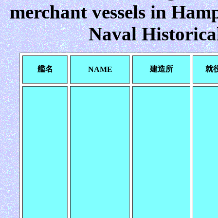
merchant vessels in Hamp
Naval Historica
艦名
建造所
就
NAME