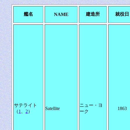
艦名
建造所
就役日
NAME
サテライト
ニュー・ヨ
Satellite
1863
（
1
、
2
）
ーク