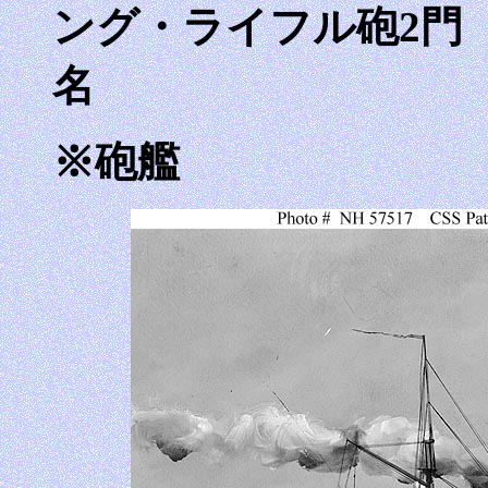
ング・ライフル砲2門 装
名
※砲艦