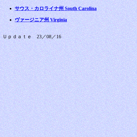
サウス・カロライナ州 South Carolina
ヴァージニア州 Virginia
Ｕｐｄａｔｅ 23／08／16