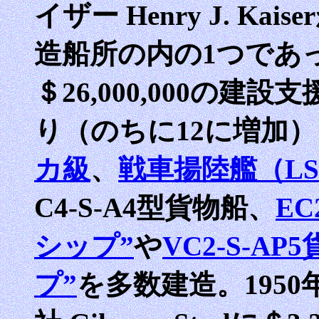
イザー Henry J. K
造船所の内の1つであ
＄26,000,000の建
り（のちに12に増加）
カ級
、
戦車揚陸艦（LS
C4-S-A4型貨物船、
EC
シップ”
や
VC2-S-A
プ”
を多数建造。195