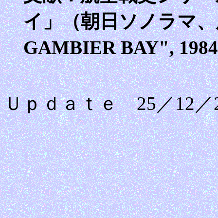
イ」（朝日ソノラマ、原著
GAMBIER BAY", 198
Ｕｐｄａｔｅ 25／12／2