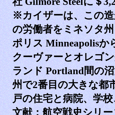
社 Gilmore Steelに＄3
※カイザーは、この造
の労働者をミネソタ州 Sta
ポリス Minneapol
クーヴァーとオレゴン州 St
ランド Portland
州で2番目の大きな都市
戸の住宅と病院、学校
文献：航空戦史シリーズ