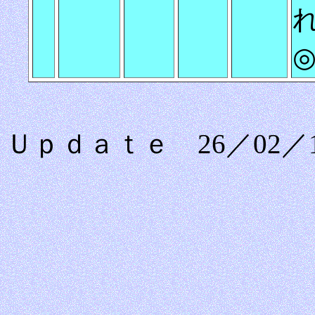
れ
◎
Ｕｐｄａｔｅ 26／02／1