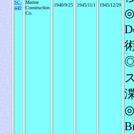
SC-
Marine
1940/9/25
1945/11/1
1945/12/29
449
Construction
◎
Co.
D
◎
◎
B