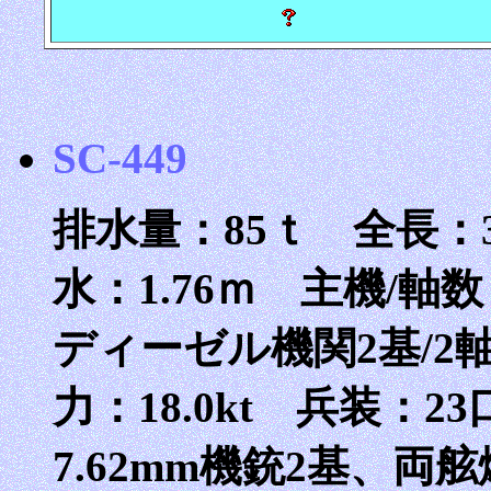
SC-449
排水量：85ｔ 全長：33
水：1.76ｍ 主機/軸数：C
ディーゼル機関2基/2軸
力：18.0kt 兵装：2
7.62mm機銃2基、両