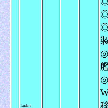
◎
◎
◎
◎
W
Luders