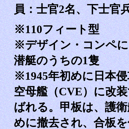
員：士官2名、下士官兵
※110フィート型
※デザイン・コンペに
潜艇のうちの1隻
※1945年初めに日本
空母艦（CVE）に改
ばれる。甲板は、護衛
めに撤去され、合板を