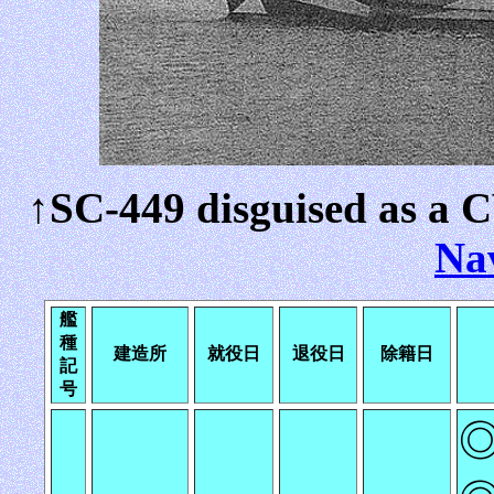
↑SC-449 disguised as a C
Na
艦
種
建造所
就役日
退役日
除籍日
記
号
◎