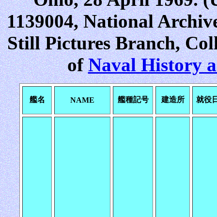
1139004, National Archiv
Still Pictures Branch, Co
of
Naval History
艦名
艦種記号
建造所
就役
NAME