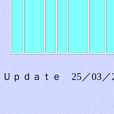
Ｕｐｄａｔｅ 25／03／2