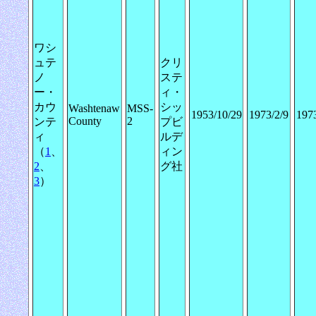
ワシ
ュテ
クリ
ノ
ステ
ー・
ィ・
カウ
シッ
Washtenaw
MSS-
1953/10/29
1973/2/9
197
County
2
ンテ
プビ
ィ
ルデ
（
1
、
ィン
2
、
グ社
3
）