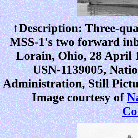
↑Description: Three-qua
MSS-1's two forward inb
Lorain, Ohio, 28 April
USN-1139005, Natio
Administration, Still Pict
Image courtesy of
Na
Co