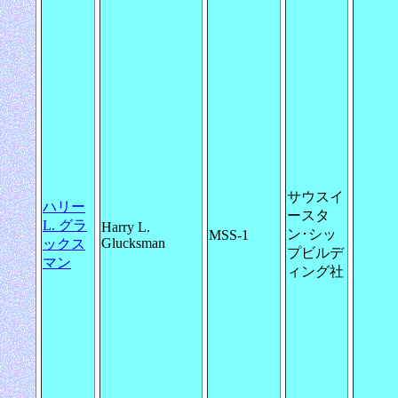
サウスイ
ハリー
ースタ
L. グラ
Harry L.
ン･シッ
MSS-1
Glucksman
ックス
プビルデ
マン
ィング社