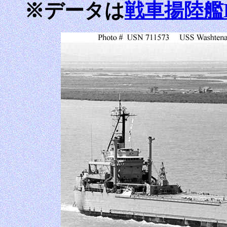
※データは
戦車揚陸艦LS