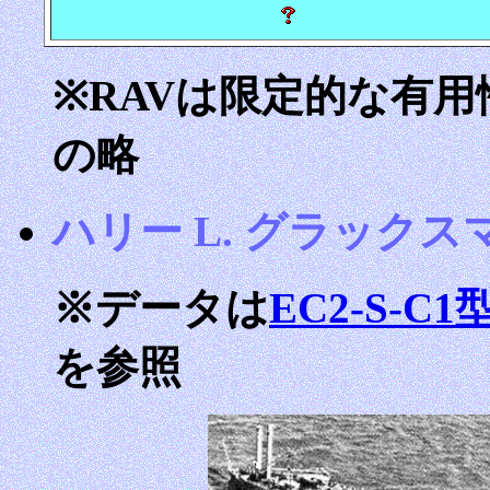
※RAVは限定的な有用性（Res
の略
ハリー L. グラックスマン H
※データは
EC2-S-
を参照