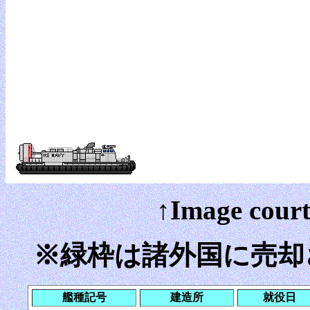
↑Image court
※緑枠は諸外国に売却
艦種記号
建造所
就役日