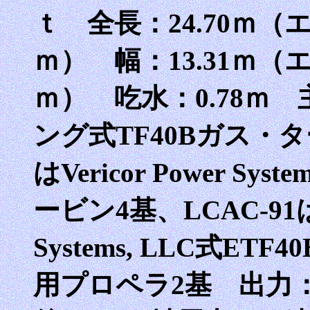
ｔ 全長：24.70ｍ（
ｍ） 幅：13.31ｍ（
ｍ） 吃水：0.78ｍ
ング式TF40Bガス・
はVericor Power Sy
ービン4基、LCAC-91は最
Systems, LLC式E
用プロペラ2基 出力：