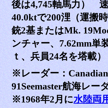
後は4,745軸馬力） 速
40.0ktで200浬（運
銃2基またはMk. 19Mo
ンチャー、7.62mm単
ｔ、兵員24名を塔載）
※レーダー：Canadian 
91Seemaster航海レー
※1968年2月に
水陸両用