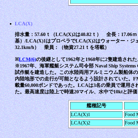
LCA(X)
排水量：57.60ｔ（LCA(X)2は40.82ｔ） 全長：17.
基）/LCA(X)1はプロペラでLCA(X)2はウォーター・ジェット
32.1km/h） 乗員：（物資27.21ｔを塔載）
※
LCM(6)
の後継として1962年と1968年に2隻建造さ
※1967年、海軍艦艇システム司令部 Naval Ship Syste
試作艇を建造した。この水陸両用アルミニウム製船体の
内陸地形での走行が可能となるよう設計されていた。FMC
載量60,000ポンドであった。LCAは3名の乗員で運
た。最高速度は陸上で時速20マイル、水中で10ktと
艦種記号
LCA(X)1
Food 
LCA(X)2
Food 