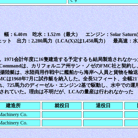
06ｍ 幅：6.40ｍ 吃水：1.52ｍ（最大） エンジン：Solar Sa
 出力：2,280馬力（LCA(X)2は1,450馬力） 最高速：水上22.
れた。1971会計年度に16隻建造する予定するも結局製造されなかっ
ms Commandは、カリフォルニア州サン・ノゼのFMC社と契約し、LCAと
揚陸艇は、水陸両用作戦中に艦船から海岸へ人員と貨物を輸送
は1968年7月に試作艇を納入した。全長52フィート、全幅21フ
用され、725馬力のディーゼル・エンジン2基で駆動し、水中で
評価されていた。理由は不明だが、LCAの量産は行われなかった
建造所
就役日
退役日
Machinery Co.
Machinery Co.