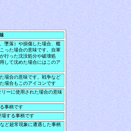
味
、墜落）や損傷した場合、艦
こった場合の意味です。自軍
が行った沈没処分や破壊処
用して沈めた場合にはこのア
た場合の意味です。戦争など
た場合もこのアイコンです
タリーに使用された場合の意味
る事柄です
登場する事柄です
Oなど超常現象に遭遇した事柄