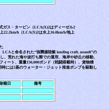
turn式ガス・タービン（LCA(X)2はディーゼル2
2km/h（LCA(X)2は水上16.0km/h/地上
た
命名された“強襲揚陸艇 landing craft, assault”の
し、荒れた海や波打ち際での運用、海岸や砂丘の移動、
ィート、重量150,000ポンド（戦闘搭載時）、貨物積
の運用時には2基のウォーター・ジェット推進ポンプを駆動し
除籍日
備考