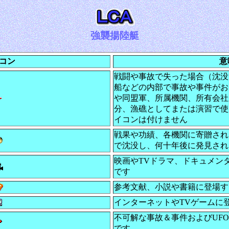
強襲揚陸艇
コン
意
戦闘や事故で失った場合（沈没
船などの内部で事故や事件がお
や同盟軍、所属機関、所有会社
分、漁礁としてまたは演習で使
イコンは付けません
戦果や功績、各機関に寄贈され
で沈没し、何十年後に発見され
映画やTVドラマ、ドキュメン
です
参考文献、小説や書籍に登場す
インターネットやTVゲームに
不可解な事故＆事件およびUF
です