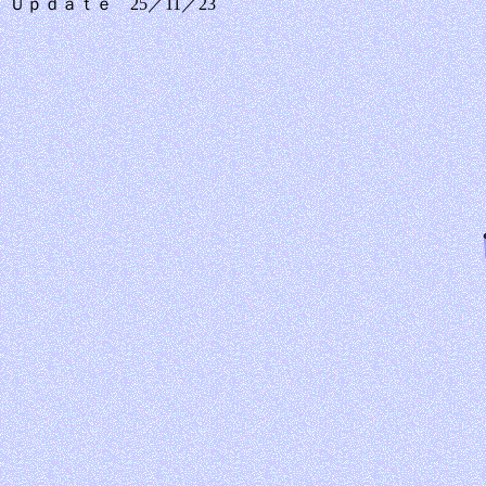
Ｕｐｄａｔｅ 25／11／23