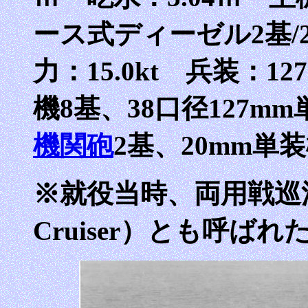
ース式ディーゼル2基/2
力：15.0kt 兵装：
機8基、38口径127m
機関砲
2基、20mm単
※就役当時、両用戦巡洋艦
Cruiser）とも呼ばれ