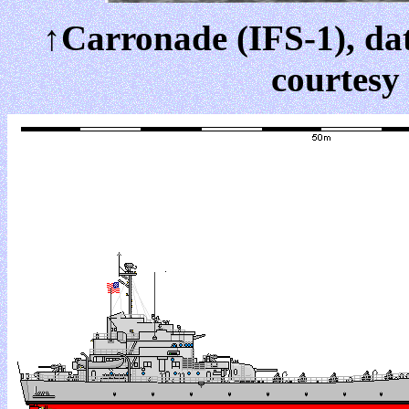
↑Carronade (IFS-1), da
courtesy