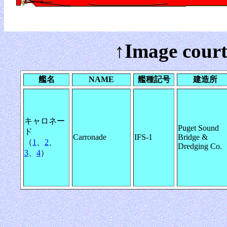
↑Image court
艦名
NAME
艦種記号
建造所
キャロネー
Puget Sound
ド
Carronade
IFS-1
Bridge &
（
1
、
2
、
Dredging Co.
3
、
4
）