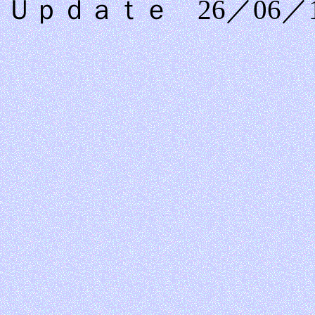
Ｕｐｄａｔｅ 26／06／1