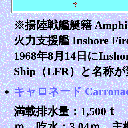
※揚陸戦艦艇籍 Amphibio
火力支援艦 Inshore Fir
1968年8月14日にInshore 
Ship（LFR）と名称
キャロネード Carrona
満載排水量：1,500ｔ 全
ｍ 吃水：3.04ｍ 