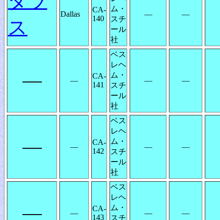
ダラ
ム・
CA-
Dallas
―
―
140
スチ
ス
ール
社
ベス
レヘ
―
ム・
CA-
―
―
―
141
スチ
ール
社
ベス
レヘ
―
ム・
CA-
―
―
―
142
スチ
ール
社
ベス
レヘ
―
ム・
CA-
―
―
―
143
スチ