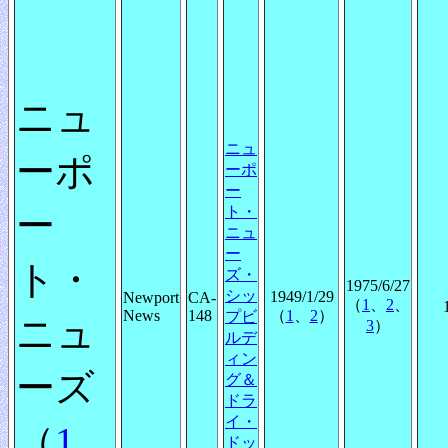
ニュ
ニュ
ーポ
ーポ
ー
ト・
ー
ニュ
ー
ト・
ズ・
1975/6/27
シッ
1949/1/29
Newport
CA-
（
1
、
2
、
News
148
（
1
、
2
）
プビ
ニュ
3
）
ルデ
ィン
ーズ
グ＆
ドラ
イ・
（
1
、
ドッ