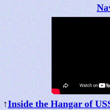
Na
↑
Inside the Hangar of US