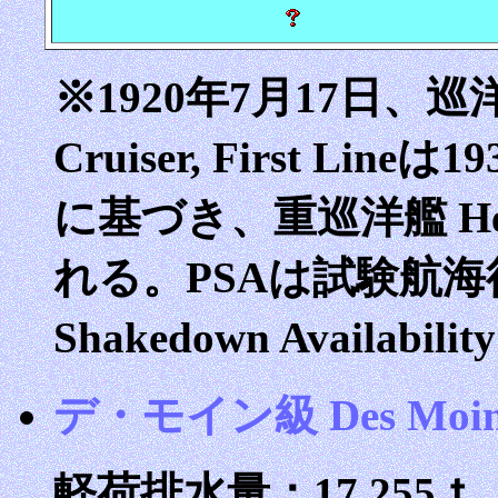
※1920年7月17日、巡洋
Cruiser, First L
に基づき、重巡洋艦 Hea
れる。PSAは試験航海後
Shakedown Availabil
デ・モイン級 Des Moines
軽荷排水量：17,255ｔ