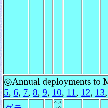
◎Annual deployments to M
5
,
6
,
7
,
8
,
9
,
10
,
11
,
12
,
13
ベス
レヘ