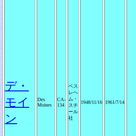
デ・
ベス
レヘ
モイ
ム・
Des
CA-
1948/11/16
1961/7/14
Moines
134
スチ
ール
ン
社