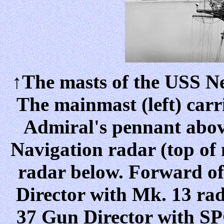
↑The masts of the USS N
The mainmast (left) carr
Admiral's pennant above
Navigation radar (top of
radar below. Forward of
Director with Mk. 13 rad
37 Gun Director with SP