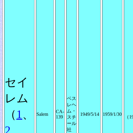
セイ
レム
ベス
レヘ
（
1
、
ム・
CA-
Salem
1949/5/14
1959/1/30
139
（19
スチ
ール
2
、
社