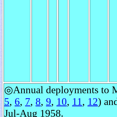
◎Annual deployments to M
5
,
6
,
7
,
8
,
9
,
10
,
11
,
12
) an
Jul-Aug 1958.