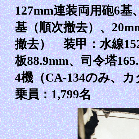
127mm連装両用砲6基
基（順次撤去）、20m
撤去） 装甲：水線152.
板88.9mm、司令塔1
4機（CA-134のみ
乗員：1,799名