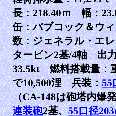
長：218.40ｍ 幅：23
缶：バブコック＆ウィ
数：ジェネラル・エレ
タービン2基/4軸 出力
33.5kt 燃料搭載量：重
で10,500浬 兵装：
5
（CA-148は砲塔内爆
連装砲
2基、
55口径20