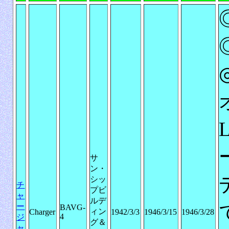
L
サ
ン・
シッ
チ
プビ
ャ
ルデ
ー
BAVG-
ィン
Charger
1942/3/3
1946/3/15
1946/3/28
4
ジ
グ＆
ャ