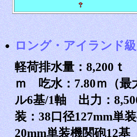
ロング・アイランド級 Long
軽荷排水量：8,200ｔ 全
ｍ 吃水：7.80ｍ（
ル6基/1軸 出力：8,5
装：38口径127mm単
20mm単装機関砲12基