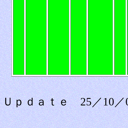
Ｕｐｄａｔｅ 25／10／0