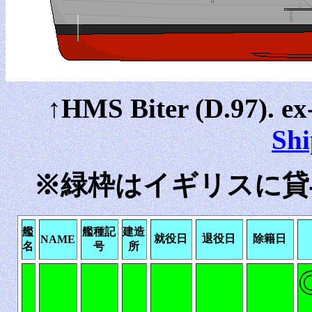
↑HMS Biter (D.97). ex
Shi
※緑枠はイギリスに貸
艦
艦種記
建造
就役日
退役日
除籍日
NAME
名
号
所