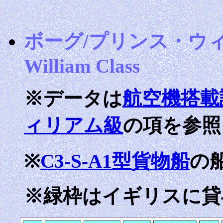
ボーグ/プリンス・ウィリア
William Class
※データは
航空機搭載
ィリアム級
の項を参照
※
C3-S-A1型貨物船
の
※緑枠はイギリスに貸