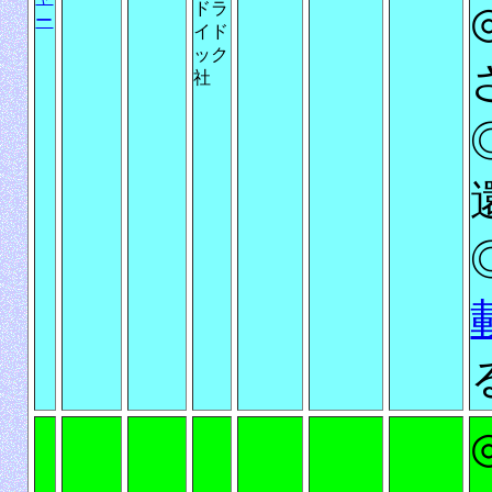
ドラ
ー
イド
ック
社