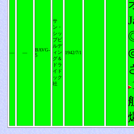
サ
ン・
シッ
プビ
ルデ
BAVG-
ィン
―
―
1942/7/1
5
グ＆
ドラ
イド
ック
社