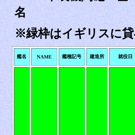
名
※緑枠はイギリスに貸
艦名
艦種記号
建造所
就役日
NAME