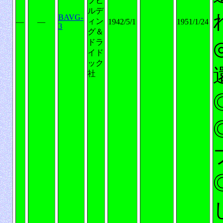
プビ
ルデ
BAVG-
ィン
―
―
1942/5/1
1951/1/24
3
グ＆
ドラ
イド
ック
社