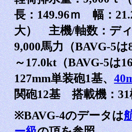
長：149.96ｍ 幅：21
大） 主機/軸数：ディ
9,000馬力（BAVG-5は
～17.0kt（BAVG-5は
127mm単装砲1基、
4
関砲12基 搭載機：31
※BAVG-4のデータは
ー級
の項を参照