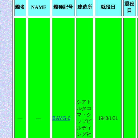
退役
艦名
艦種記号
建造所
就役日
NAME
日
シアト
ルタコ
マ・シ
―
―
BAVG-6
1943/1/31
ップビ
ルディ
ング社