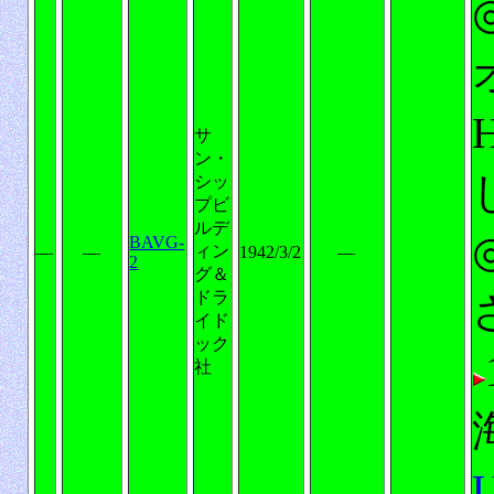
サ
ン・
シッ
プビ
ルデ
BAVG-
ィン
―
―
1942/3/2
―
2
グ＆
ドラ
イド
ック
社