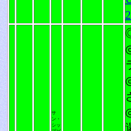
サ
ン・
シッ