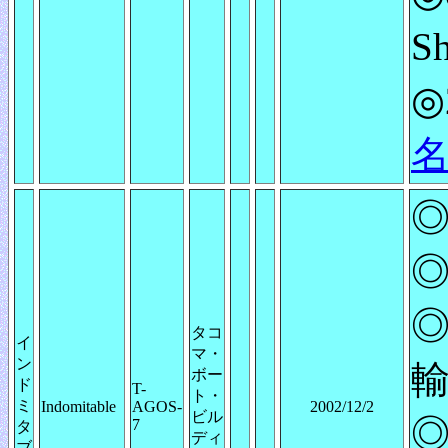
S
◎
◎
◎
◎
タコ
イ
マ・
ン
輸
ボー
ド
T-
ト・
ミ
Indomitable
AGOS-
2002/12/2
ビル
◎
7
タ
ディ
ブ