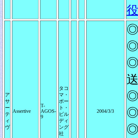
役
◎
◎
◎
送
タコ
◎
ア
マ・
サ
ボー
T-
ー
ト・
◎
Assertive
AGOS-
2004/3/3
テ
ビル
9
ィ
ディ
◎
ヴ
ング
社