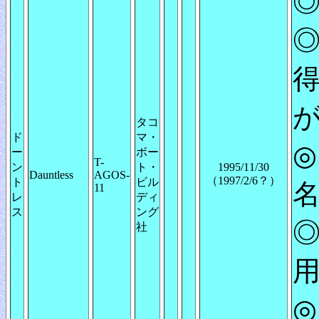
◎
◎
得
タコ
ド
マ・
◎
ー
ボー
T-
ン
ト・
1995/11/30
Dauntless
AGOS-
（1997/2/6？）
ト
ビル
11
レ
ディ
ス
ング
◎
社
◎