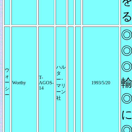
を
◎
◎
◎
ハル
ウ
タ
ォ
T-
輸
ー･
ー
Worthy
AGOS-
1993/5/20
マリ
14
シ
ーン
ー
◎
社
◎