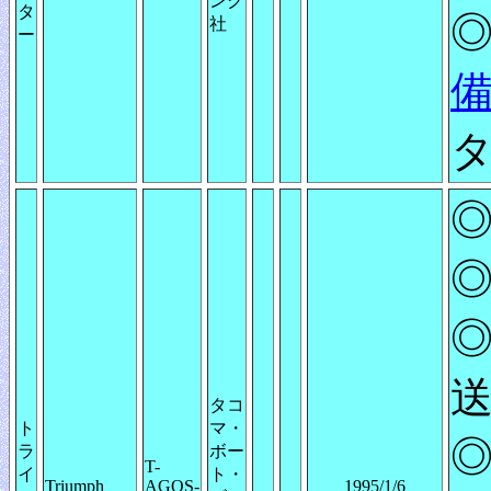
ング
タ
◎
社
ー
タ
◎
◎
◎
送
タコ
ト
マ・
◎
ラ
ボー
T-
イ
ト・
Triumph
AGOS-
1995/1/6