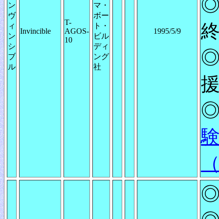
◎
ン
マ・
ヴ
ボー
T-
ィ
ト・
Invincible
AGOS-
1995/5/9
ン
ビル
10
シ
ディ
ブ
ング
ル
社
◎
（
◎