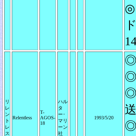
◎
ド
1
◎
◎
◎
リ
ハル
送
レ
タ
T-
ン
ー･
Relentless
AGOS-
1993/5/20
ト
マリ
◎
18
レ
ーン
ス
社