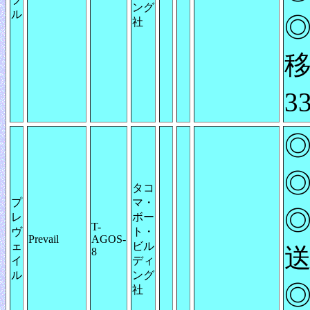
ング
ル
◎
社
3
◎
◎
タコ
プ
マ・
◎
レ
ボー
T-
ヴ
ト・
Prevail
AGOS-
ェ
ビル
送
8
イ
ディ
ル
ング
◎
社