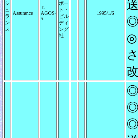
送
シ
ボー
T-
ュ
ト・
Assurance
AGOS-
1995/1/6
ラ
ビル
◎
5
ン
ディ
ス
ング
◎
社
さ
◎
◎
◎