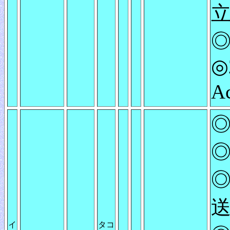
◎
◎2
A
◎
◎
◎
送
イ
タコ