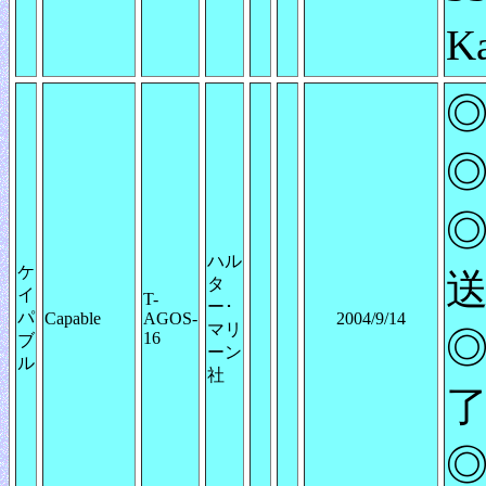
K
◎
◎
◎
ハル
ケ
送
タ
イ
T-
ー･
パ
Capable
AGOS-
2004/9/14
マリ
◎
16
ブ
ーン
ル
社
◎