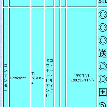
◎
◎
◎
送
タコ
◎
コ
マ・
ン
ボー
T-
テ
ト・
1992/10/1
Contender
AGOS-
（1992/12/11？）
ン
ビル
2
ダ
ディ
ー
ング
社
◎