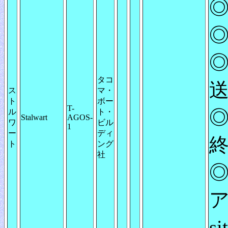
◎
◎
◎
タコ
送
ス
マ・
ト
ボー
T-
◎
ル
ト・
Stalwart
AGOS-
ワ
ビル
1
ー
ディ
ト
ング
社
ア
s