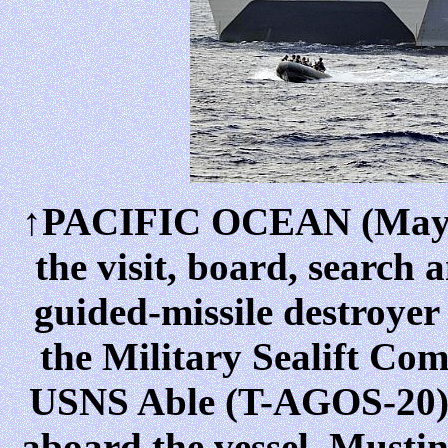
↑PACIFIC OCEAN (May 31,
the visit, board, search
guided-missile destroye
the Military Sealift Co
USNS Able (T-AGOS-20) a
aboard the vessel. Mustin