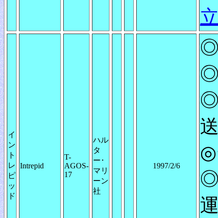
◎
◎
◎
送
イ
ハル
ン
◎
タ
ト
T-
ー･
レ
Intrepid
AGOS-
1997/2/6
マリ
◎
17
ピ
ーン
ッ
社
ド