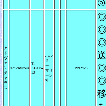
◎
◎
◎
ア
送
ド
ハル
ヴ
タ
ェ
T-
◎
ー･
ン
Adventurous
AGOS-
1992/6/5
マリ
13
チ
ーン
ャ
◎
社
ラ
ス