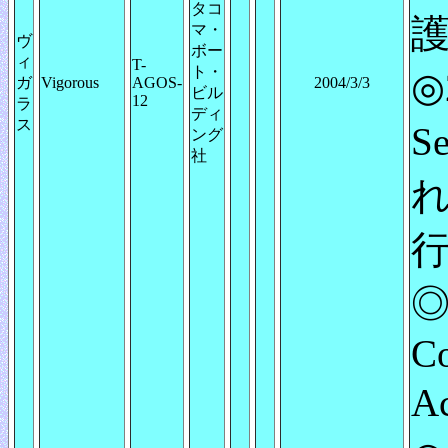
タコ
護
マ・
ヴ
ボー
ィ
T-
ト・
◎
ガ
Vigorous
AGOS-
2004/3/3
ビル
12
ラ
ディ
ス
Se
ング
社
れ
行
◎
Co
A