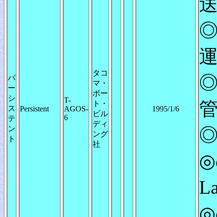
送
◎
タコ
◎
パ
マ・
ー
ボー
シ
T-
ト・
ス
Persistent
AGOS-
1995/1/6
ビル
6
テ
ディ
ン
ング
ト
社
◎
L
◎