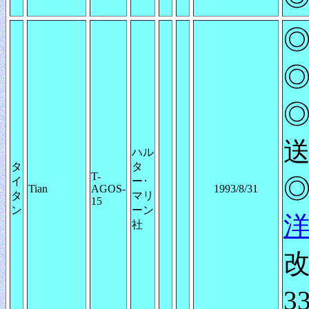
◎
◎
◎
送
ハル
タ
タ
T-
◎
イ
ー･
Tian
AGOS-
1993/8/31
タ
マリ
15
ン
ーン
社
3