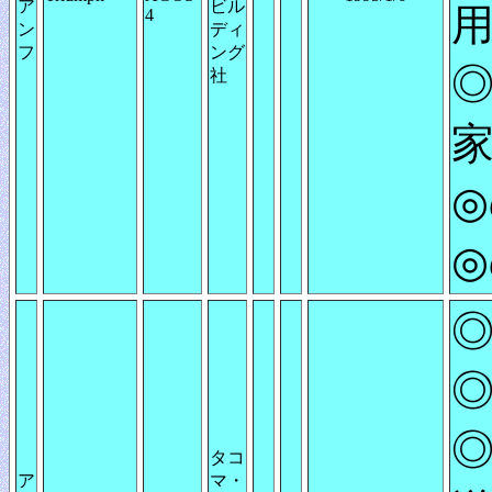
ア
ビル
4
ン
ディ
フ
ング
◎
社
◎
◎
◎
タコ
ア
マ・