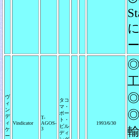
St
ー
◎
◎
ヴ
タコ
ィ
マ・
ン
◎
ボー
デ
T-
ト・
ィ
Vindicator
AGOS-
1993/6/30
ビル
輸
3
ケ
ディ
ー