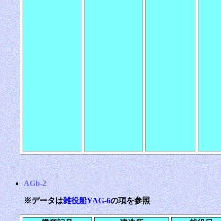
AGb-2
※データは
雑役船YAG-6
の項を参照