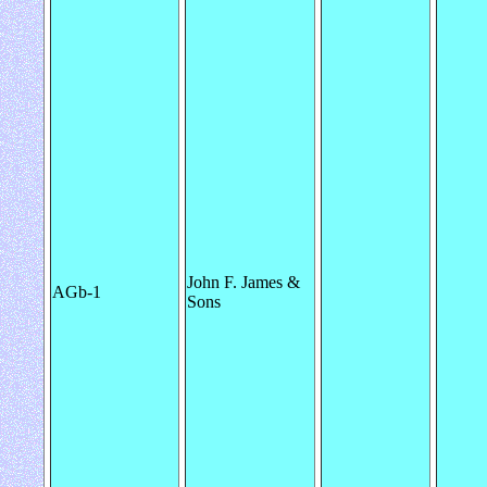
John F. James &
AGb-1
Sons