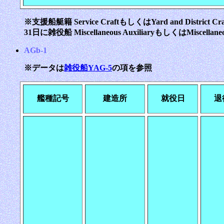
※支援船艇籍 Service CraftもしくはYard and District Cr
31日に雑役船 Miscellaneous AuxiliaryもしくはMiscellan
AGb-1
※データは
雑役船YAG-5
の項を参照
艦種記号
建造所
就役日
退