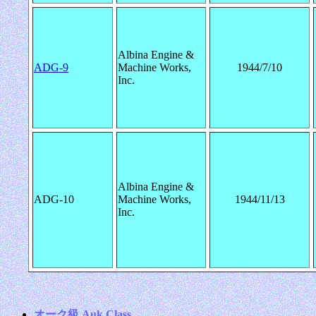
Albina Engine &
ADG-9
Machine Works,
1944/7/10
Inc.
Albina Engine &
ADG-10
Machine Works,
1944/11/13
Inc.
オーク級 Auk Class