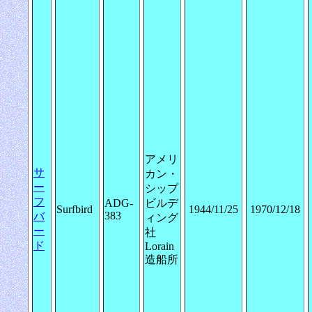
アメリ
サ
カン・
ー
シップ
フ
ADG-
ビルデ
Surfbird
1944/11/25
1970/12/18
383
バ
ィング
ー
社
ド
Lorain
造船所