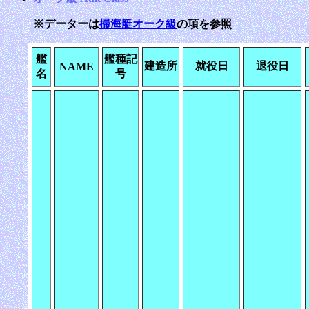
※データーは
掃海艇オーク級
の項を参照
艦
艦種記
建造所
就役日
退役日
NAME
名
号