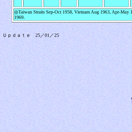
◎Taiwan Straits Sep-Oct 1958, Vietnam Aug 1963, Apr-May 
1969.
Ｕｐｄａｔｅ 25／01／25