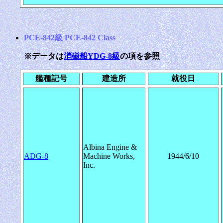
PCE-842級 PCE-842 Class
※データは
消磁船YDG-8級
の項を参照
艦種記号
建造所
就役日
Albina Engine &
ADG-8
Machine Works,
1944/6/10
Inc.