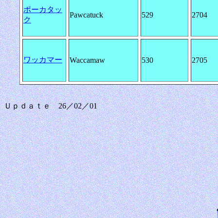
ポーカタッ
Pawcatuck
529
2704
ク
ワッカマー
Waccamaw
530
2705
Ｕｐｄａｔｅ 26／02／01