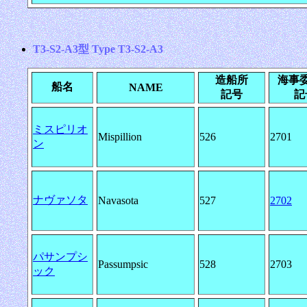
T3-S2-A3型 Type T3-S2-A3
造船所
海事
船名
NAME
記号
記
ミスピリオ
Mispillion
526
2701
ン
ナヴァソタ
Navasota
527
2702
パサンプシ
Passumpsic
528
2703
ック