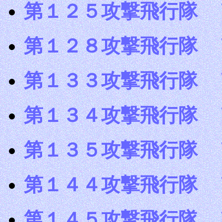
第１２５攻撃飛行隊 
第１２８攻撃飛行隊 
第１３３攻撃飛行隊 
第１３４攻撃飛行隊 
第１３５攻撃飛行隊 
第１４４攻撃飛行隊 
第１４５攻撃飛行隊 