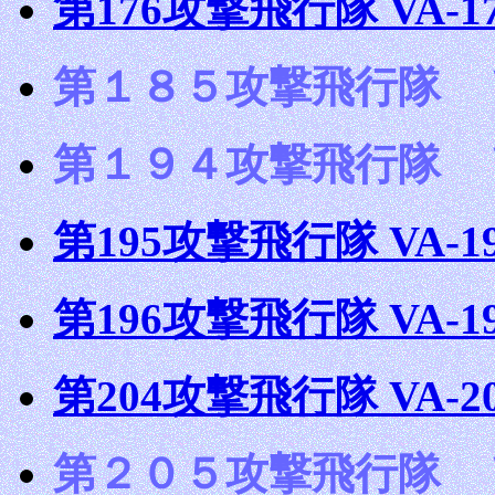
第176攻撃飛行隊 VA-1
第１８５攻撃飛行隊 
第１９４攻撃飛行隊 
第195攻撃飛行隊 VA-1
第196攻撃飛行隊 VA-1
第204攻撃飛行隊 VA-2
第２０５攻撃飛行隊 