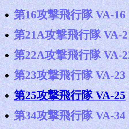
第16攻撃飛行隊 VA-16
第21A攻撃飛行隊 VA-2
第22A攻撃飛行隊 VA-2
第23攻撃飛行隊 VA-23
第25攻撃飛行隊 VA-25
第34攻撃飛行隊 VA-34