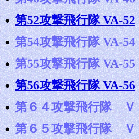
第52攻撃飛行隊 VA-52
第54攻撃飛行隊 VA-54
第55攻撃飛行隊 VA-55
第56攻撃飛行隊 VA-56
第６４攻撃飛行隊 Ｖ
第６５攻撃飛行隊 Ｖ