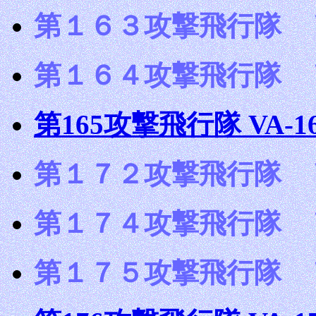
第１６３攻撃飛行隊 
第１６４攻撃飛行隊 
第165攻撃飛行隊 VA-1
第１７２攻撃飛行隊 
第１７４攻撃飛行隊 
第１７５攻撃飛行隊 