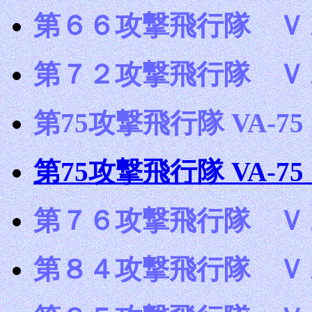
第６６攻撃飛行隊 Ｖ
第７２攻撃飛行隊 Ｖ
第75攻撃飛行隊 VA-7
第75攻撃飛行隊 VA-7
第７６攻撃飛行隊 Ｖ
第８４攻撃飛行隊 Ｖ