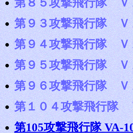
第８５攻撃飛行隊 Ｖ
第９３攻撃飛行隊 Ｖ
第９４攻撃飛行隊 Ｖ
第９５攻撃飛行隊 Ｖ
第９６攻撃飛行隊 Ｖ
第１０４攻撃飛行隊 
第105攻撃飛行隊 VA-1